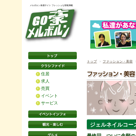
メルボルン体感サイト フレッシュな情報満載
トップ
ファッション・美容
住居
求人
売買
イベント
サービス
ジェルネイルコース体
最終回、ついに念願の