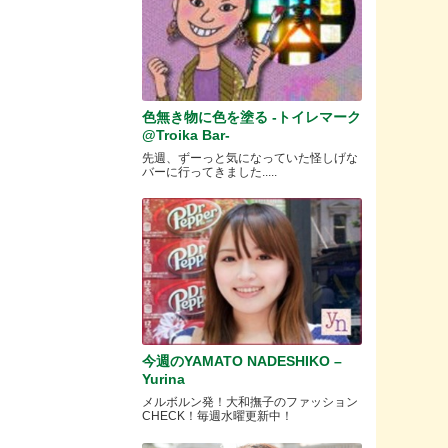
色無き物に色を塗る -トイレマーク
@Troika Bar-
先週、ずーっと気になっていた怪しげな
バーに行ってきました.....
今週のYAMATO NADESHIKO –
Yurina
メルボルン発！大和撫子のファッション
CHECK！毎週水曜更新中！