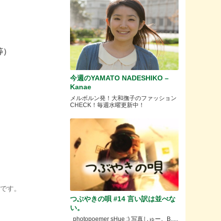
等）
今週のYAMATO NADESHIKO –
Kanae
メルボルン発！大和撫子のファッション
CHECK！毎週水曜更新中！
です。
つぶやきの唄 #14 言い訳は並べな
い。
photopoemer sHue :) 写真しゅー。B.....