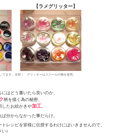
ル】 【ラメグリッター】
いてます。全部！ グリッターはスクールの物を使用。
るにはどう書いたら良いのか、
ク
柄を描く為の秘密、
加工
用したお絵かきや
。
れば分からなかった事だらけ。
ートレシピを皆様に伝授するわけにはいきませんので、
さい♪