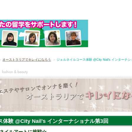
オーストラリアでキレイになろう
ジェルネイルコース体験 @City Nail's インターナ
験 @City Nail's インターナショナル第3回
ネイルアートに挑戦☆