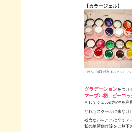
【カラージェ
これも、初回で配られるセットにつ
グラデーション
をつけ
マーブル柄
ピーコッ
、
そしてジェルの特性を利
どれもスクールに来なけ
残念ながらここに全てア
私の練習傑作達をご覧下