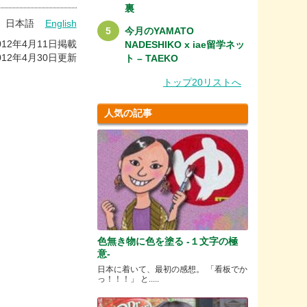
裏
日本語
English
今月のYAMATO
012年4月11日掲載
NADESHIKO x iae留学ネッ
012年4月30日更新
ト – TAEKO
トップ20リストへ
人気の記事
色無き物に色を塗る -１文字の極
意-
日本に着いて、最初の感想。 「看板でか
っ！！！」 と.....