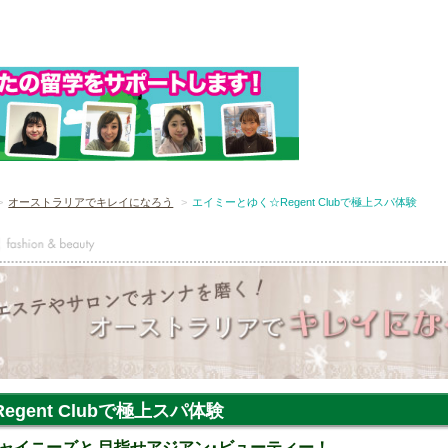
オーストラリアでキレイになろう
エイミーとゆく☆Regent Clubで極上スパ体験
gent Clubで極上スパ体験
ャイニーズと 目指せアジアン･ビューティー！