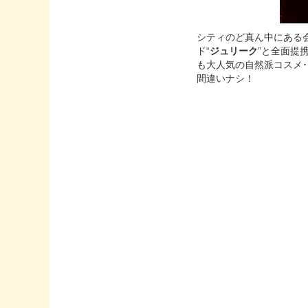
シティのど真ん中にある
ド“
ジュリーク
”と全面提
も大人気の自然派コスメ
間違いナシ！