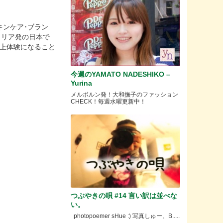
キンケア･ブラン
ラリア発の日本で
極上体験になること
今週のYAMATO NADESHIKO –
Yurina
メルボルン発！大和撫子のファッション
CHECK！毎週水曜更新中！
つぶやきの唄 #14 言い訳は並べな
い。
photopoemer sHue :) 写真しゅー。B.....