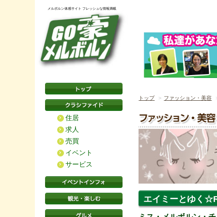
メルボルン体感サイト フレッシュな情報満載
トップ
ファッション・美容
住居
求人
売買
イベント
サービス
エイミーとゆく☆Re
ミス・メルボルン・チ