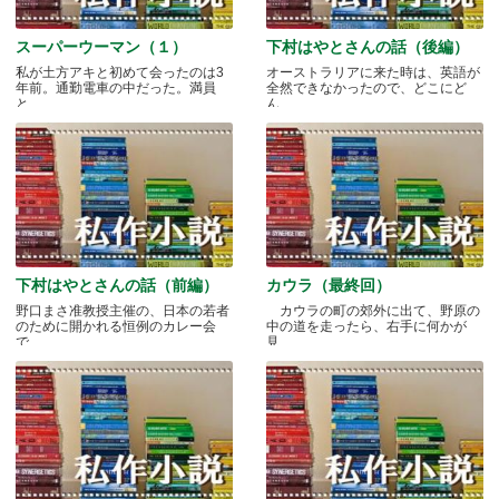
スーパーウーマン（１）
下村はやとさんの話（後編）
私が土方アキと初めて会ったのは3
オーストラリアに来た時は、英語が
年前。通勤電車の中だった。満員
全然できなかったので、どこにど
と.....
ん.....
下村はやとさんの話（前編）
カウラ（最終回）
野口まさ准教授主催の、日本の若者
カウラの町の郊外に出て、野原の
のために開かれる恒例のカレー会
中の道を走ったら、右手に何かが
で.....
見.....