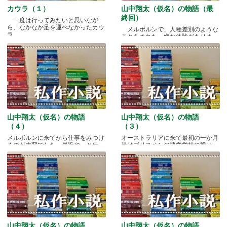
カウラ（１）
山中翔太（仮名）の物語（最
終回）
一度は行ってみたいと思いなが
ら、なかなか足を運べなかったカウ
メルボルンで、人種差別のような
ラ.....
ことをされた、嫌な体験がありま
す.....
山中翔太（仮名）の物語
山中翔太（仮名）の物語
（４）
（３）
メルボルンに来てから仕事をみつけ
オーストラリアに来て最初の一か月
るのが大変でした。最近やっと仕
半はブリスベンの語学学校に通い
事.....
ま.....
山中翔太（仮名）の物語
山中翔太（仮名）の物語