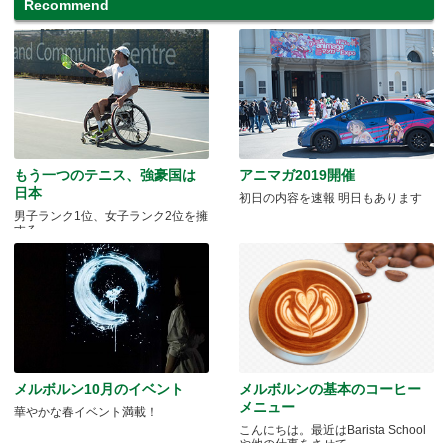
Recommend
もう一つのテニス、強豪国は
アニマガ2019開催
日本
初日の内容を速報 明日もあります
男子ランク1位、女子ランク2位を擁
する
メルボルン10月のイベント
メルボルンの基本のコーヒー
メニュー
華やかな春イベント満載！
こんにちは。最近はBarista School
や他の仕事をさせて.....