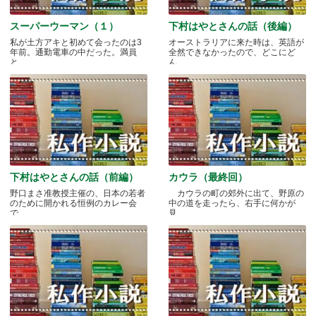
スーパーウーマン（１）
下村はやとさんの話（後編）
私が土方アキと初めて会ったのは3
オーストラリアに来た時は、英語が
年前。通勤電車の中だった。満員
全然できなかったので、どこにど
と.....
ん.....
下村はやとさんの話（前編）
カウラ（最終回）
野口まさ准教授主催の、日本の若者
カウラの町の郊外に出て、野原の
のために開かれる恒例のカレー会
中の道を走ったら、右手に何かが
で.....
見.....