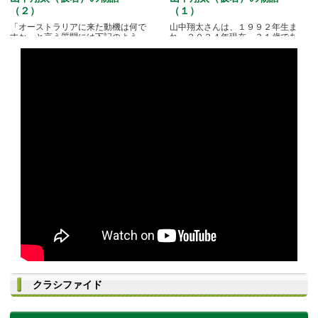
（２）
（１）
「オーストラリアに来た動機は何で
山中翔太さんは、１９９２年生ま
すか」と言う質問には下記のよう
れ。２０２４年現在、３１歳であ
な.....
る。.....
クラシファイド