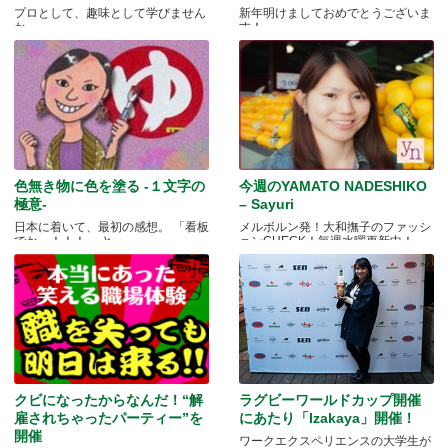
プロとして、趣味として学びません
新年明けましておめでとうございま
か
す！ .....
色無き物に色を塗る -１文字の
今週のYAMATO NADESHIKO
極意-
– Sayuri
日本に着いて、最初の感想。 「看板
メルボルン発！大和撫子のファッシ
でかっ！！！」 と.....
ョンCHECK！毎週水曜更新中！
クビになったからなんだ！“解
ラグビーワールドカップ開催
雇されちゃったパーティー”を
にあたり「Izakaya」開催！
開催
ワークエクスペリエンスの大学生が