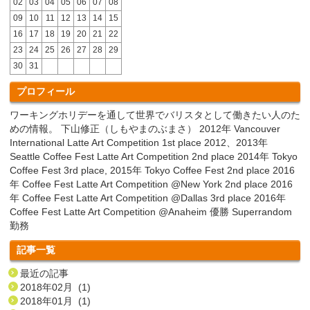
02
03
04
05
06
07
08
09
10
11
12
13
14
15
16
17
18
19
20
21
22
23
24
25
26
27
28
29
30
31
プロフィール
ワーキングホリデーを通して世界でバリスタとして働きたい人のた
めの情報。 下山修正（しもやまのぶまさ） 2012年 Vancouver
International Latte Art Competition 1st place 2012、2013年
Seattle Coffee Fest Latte Art Competition 2nd place 2014年 Tokyo
Coffee Fest 3rd place, 2015年 Tokyo Coffee Fest 2nd place 2016
年 Coffee Fest Latte Art Competition @New York 2nd place 2016
年 Coffee Fest Latte Art Competition @Dallas 3rd place 2016年
Coffee Fest Latte Art Competition @Anaheim 優勝 Superrandom
勤務
記事一覧
最近の記事
2018年02月 (1)
2018年01月 (1)