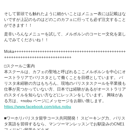
そして冒頭でも触れたように細かいことはメニュー表には記載はな
いですが上記のものはどのこのカフェに行っても必ず注文すること
ができます！！
是非いろんなメニューを試して、メルボルンのコーヒー文化を楽し
んでみてくださいね！！
Moka++++++++++++++++++++++++++++++++++++++++++++++++
+++++++++++++++++++++++++++++
□スクールご案内
本スクールは、カフェの聖地と呼ばれるここメルボルンを中心にオ
ーストラリアでバリスタとして働くことを目標としています。 バ
リスタ未経験の方はもちろん、現地のバリスタスクールを卒業後も
仕事が見つかっていない方、日本では経験があるがオーストラリア
のスタイルを知らない方などにレッスンをしています。 興味があ
る方は、+nobu ページにメッセージをお願い致します。
https://www.facebook.com/plus.nobu
■ワーホリバリスタ留学コース共同開発！ スピーキング力、バリス
タ英語を習得するなら、マンツーマンレッスンでお馴染みのCNE1
フィリピン留学をどうぞ。