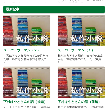
きる、ステキカフェ。
老舗茶屋の味をご家庭で気軽に楽し
めます♪
最新記事
スーパーウーマン（２）
スーパーウーマン（１）
私はアキと知り合って1か月たっ
私が土方アキと初めて会ったのは3
た頃、私にも少林寺拳法を教えて
年前。通勤電車の中だった。満員
く.....
と.....
下村はやとさんの話（後編）
下村はやとさんの話（前編）
オーストラリアに来た時は、英語が
野口まさ准教授主催の、日本の若者