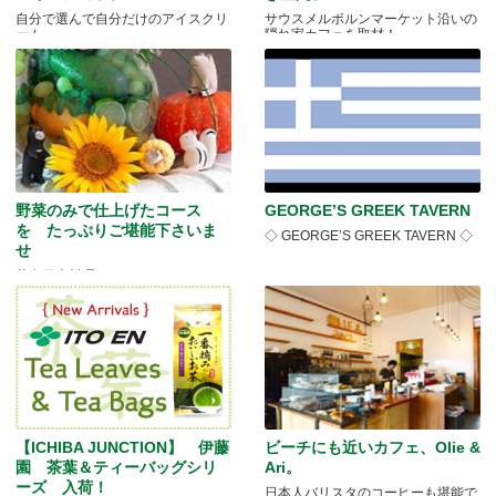
自分で選んで自分だけのアイスクリ
サウスメルボルンマーケット沿いの
ーム
隠れ家カフェを取材！
野菜のみで仕上げたコース
GEORGE’S GREEK TAVERN
を たっぷりご堪能下さいま
◇ GEORGE’S GREEK TAVERN ◇
せ
菜食日本料理イベント Wabi Sabi
にて開催
【ICHIBA JUNCTION】 伊藤
ビーチにも近いカフェ、Olie &
園 茶葉＆ティーバッグシリ
Ari。
ーズ 入荷！
日本人バリスタのコーヒーも堪能で