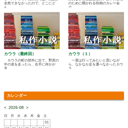
全然できなかったので、どこにど
のために開かれる恒例のカレー会
ん.....
で.....
カウラ（最終回）
カウラ（１）
カウラの町の郊外に出て、野原の
一度は行ってみたいと思いなが
中の道を走ったら、右手に何かが
ら、なかなか足を運べなかったカウ
見.....
ラ.....
カレンダー
<
2026-08
>
日
月
火
水
木
金
土
01