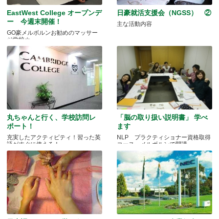
EastWest College オープンデ
日豪就活支援会（NGSS） ②
ー 今週末開催！
主な活動内容
GO豪メルボルンお勧めのマッサー
ジ学校☆
丸ちゃんと行く、学校訪問レ
「脳の取り扱い説明書」 学べ
ポート！
ます
充実したアクティビティ！習った英
NLP プラクティショナー資格取得
語がすぐに使える！
コース メルボルンで開講