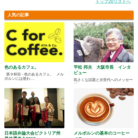
トップ20リストへ
人気の記事
色のあるカフェ。
平松 邦夫 大阪市長 インタ
ビュー
第９杯目 - 色のあるカフェ。 メル
ボルンには使わ.....
気さくな話題と次世代へのメッセー
ジ
日本語弁論大会ビクトリア州
メルボルンの基本のコーヒー