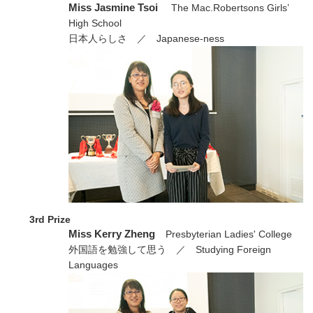
Miss Jasmine Tsoi
The Mac.Robertsons Girls’
High School
日本人らしさ ／ Japanese-ness
3rd Prize
Miss Kerry Zheng
Presbyterian Ladies' College
外国語を勉強して思う ／ Studying Foreign
Languages