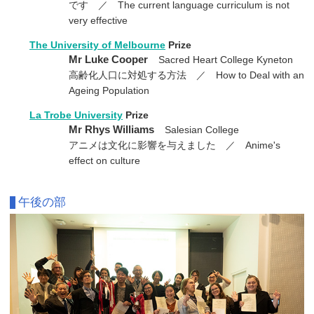
です ／ The current language curriculum is not
very effective
The University of Melbourne
Prize
Mr Luke Cooper
Sacred Heart College Kyneton
高齢化人口に対処する方法 ／ How to Deal with an
Ageing Population
La Trobe University
Prize
Mr Rhys Williams
Salesian College
アニメは文化に影響を与えました ／ Anime's
effect on culture
午後の部