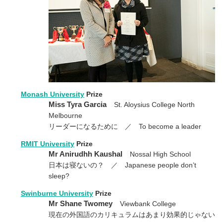
Monash University
Prize
Miss Tyra Garcia
St. Aloysius College North
Melbourne
リーダーになるために ／ To become a leader
RMIT University
Prize
Mr Anirudhh Kaushal
Nossal High School
日本は寝ないの？ ／ Japanese people don’t
sleep?
Swinburne University
Prize
Mr Shane Twomey
Viewbank College
現在の外国語のカリキュラムはあまり効果的じゃない