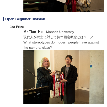
Open Beginner Division
1st Prize
Mr Tian He
Monash University
現代人が武士に対して持つ固定概念とは？ ／
What stereotypes do modern people have against
the samurai class?