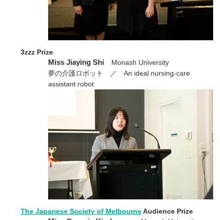
3zzz Prize
Miss Jiaying Shi
Monash University
夢の介護ロボット ／ An ideal nursing-care
assistant robot
The Japanese Society of Melbourne
Audience Prize