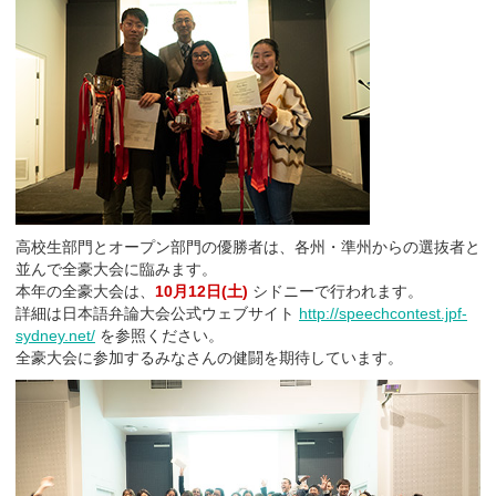
高校生部門とオープン部門の優勝者は、各州・準州からの選抜者と
並んで全豪大会に臨みます。
本年の全豪大会は、
10月12日(土)
シドニーで行われます。
詳細は日本語弁論大会公式ウェブサイト
http://speechcontest.jpf-
sydney.net/
を参照ください。
全豪大会に参加するみなさんの健闘を期待しています。