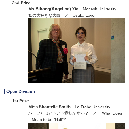
2nd Prize
Ms Bihong(Angelina) Xie
Monash University
私の大好きな大阪 ／ Osaka Lover
Open Division
1st Prize
Miss Shantelle Smith
La Trobe University
ハーフとはどういう意味ですか？ ／ What Does
It Mean to be "Half"?