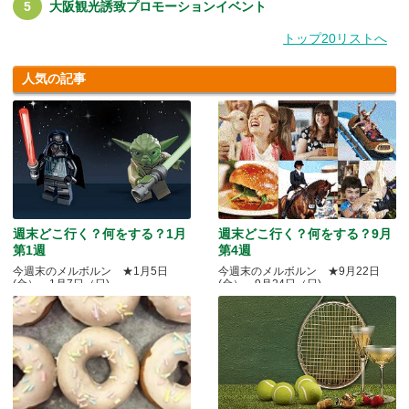
大阪観光誘致プロモーションイベント
トップ20リストへ
人気の記事
週末どこ行く？何をする？1月
週末どこ行く？何をする？9月
第1週
第4週
今週末のメルボルン ★1月5日
今週末のメルボルン ★9月22日
(金）～1月7日（日)
(金）～9月24日（日)