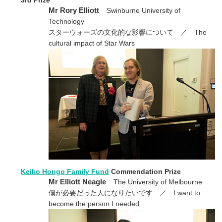
Mr Rory Elliott
Swinburne University of
Technology
スターウォーズの文化的な影響について ／ The
cultural impact of Star Wars
Keiko Hongo Family Fund
Commendation Prize
Mr Elliott Neagle
The University of Melbourne
僕が必要だった人になりたいです ／ I want to
become the person I needed