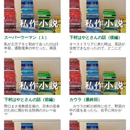
スーパーウーマン（１）
下村はやとさんの話（後編）
私が土方アキと初めて会ったのは3
オーストラリアに来た時は、英語が
年前。通勤電車の中だった。満員
全然できなかったので、どこにど
と.....
ん.....
下村はやとさんの話（前編）
カウラ（最終回）
野口まさ准教授主催の、日本の若者
カウラの町の郊外に出て、野原の
のために開かれる恒例のカレー会
中の道を走ったら、右手に何かが
で.....
見.....