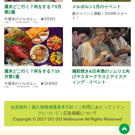
週末どこ行く？何をする？9月
メルボルン1月のイベント
第2週
夏のイベント満載！2018年スター
ト！
今週末のメルボルン ★9月8日
(金）～9月10日（日)
週末どこ行く？何をする？10
備前焼き&日本酒のソムリエ向
月第1週
けマスタークラスとテイステ
ィング・イベント
今週末のメルボルン ★10月6日
(金）～10月8日（日)
Quality Okayama Projectj 第三弾
会員規約
｜
個人情報保護基本方針
｜
ご利用にあたって
｜
リン
クについて
｜広告掲載について
Copyright © 2017 GO GO Melbourne All Rights Reserved