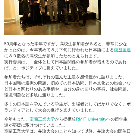
50周年となった本年ですが、高校生参加者が８名と、非常に少な
かったのは、今年初めて８月下旬に行われた日本語による
模擬国連
に８０数名の高校生が参加したためと見られます。
実行委員は、「全体として日本語関係の参加者が増えるのであれ
ば」と、ポジティブに捉えていました。
参加者たちは、それぞれの選んだ主題を感情豊かに語りました。
日本国籍の選択の問題、初めての日本訪問、日本文化との出会いな
ど日本と関わりのある事柄や、自分の身の回りの事柄、社会問題、
環境問題など多岐に渡りました。
多くの日本語を学んでいる学生が、出場者としてばかりでなく、ボ
ランティアとして大会の進行を支えていました。
今年もまた、
室蘭工業大学
から提携校
RMIT University
への留学生
達が応援に駆けつけていました。
室蘭工業大学は、弁論大会のことを知って以降、弁論大会の開催日