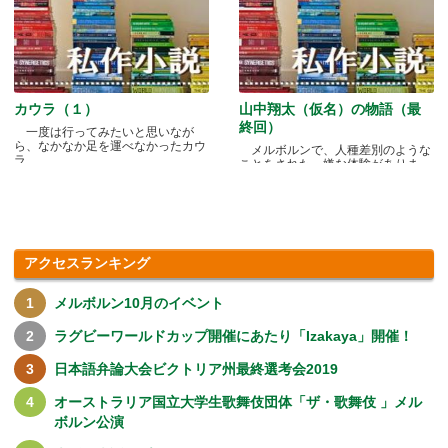
カウラ（１）
山中翔太（仮名）の物語（最
終回）
一度は行ってみたいと思いなが
ら、なかなか足を運べなかったカウ
メルボルンで、人種差別のような
ラ.....
ことをされた、嫌な体験がありま
す.....
アクセスランキング
メルボルン10月のイベント
ラグビーワールドカップ開催にあたり「Izakaya」開催！
日本語弁論大会ビクトリア州最終選考会2019
オーストラリア国立大学生歌舞伎団体「ザ・歌舞伎 」メル
ボルン公演