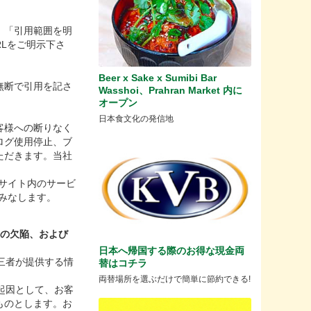
」「引用範囲を明
Lをご明示下さ
Beer x Sake x Sumibi Bar
無断で引用を記さ
Wasshoi、Prahran Market 内に
オープン
日本食文化の発信地
客様への断りなく
ログ使用停止、ブ
ただきます。当社
サイト内のサービ
みなします。
スの欠陥、および
日本へ帰国する際のお得な現金両
三者が提供する情
替はコチラ
両替場所を選ぶだけで簡単に節約できる!
起因として、お客
ものとします。お