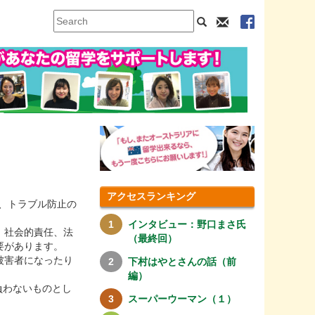
アクセスランキング
、トラブル防止の
インタビュー：野口まさ氏
、社会的責任、法
（最終回）
要があります。
被害者になったり
下村はやとさんの話（前
編）
負わないものとし
スーパーウーマン（１）