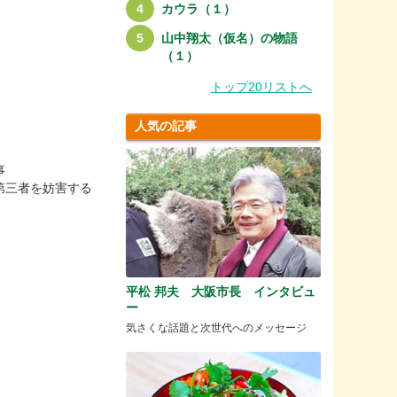
カウラ（１）
山中翔太（仮名）の物語
（１）
トップ20リストへ
人気の記事
事
第三者を妨害する
平松 邦夫 大阪市長 インタビュ
ー
気さくな話題と次世代へのメッセージ