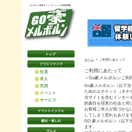
メルボルン体感サイト フレッシュな情報満載
ホーム
> ご利用にあたって
ご利用にあたって
住居
＜Go豪メルボルンご利
求人
Go豪メルボルン（以下
売買
ためのエチケット（ネチ
イベント
当サイトを含むインター
サービス
的責任を現実の社会と同
お客様ご本人が気づかな
してしまう恐れもありま
GO 豪メルボルン（以
ます。