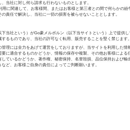
し、当社に対し何ら請求も行わないものとします。
スの利用に関連して、お客様間、またはお客様と第三者との間で何らかの紛
その責任で解決し、当社に一切の損害を被らせないこととします。
＞
RNE（以下当社という）がGo豪メルボルン（以下当サイトという）上で提供
属するものであり、当社の許可なく転用、販売することを堅く禁じます
の管理には全力をあげて運営をしておりますが、当サイトを利用した情
需要に適合するものかどうか、情報の保存や複製、その他お客様による
有しているかどうか、著作権、秘密保持、名誉毀損、品位保持および輸
うなど、お客様ご自身の責任によってご判断願います。