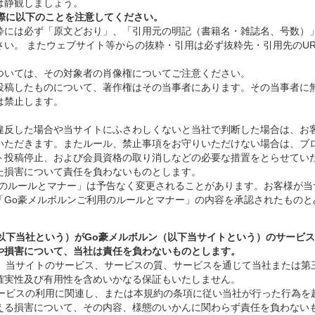
論は静観しましょう。
る際に以下のことを注意してください。
抜粋には必ず「原文どおり」、「引用元の明記（書籍名・雑誌名、号数）
さい。 またウェブサイト等からの抜粋・引用は必ず抜粋先・引用先のUR
については、その対象者の肖像権についてご注意ください。
に投稿したものについて、著作権はその当事者にあります。その当事者に
は禁止します。
違反した場合や当サイトにふさわしくないと当社で判断した場合は、お
いただきます。またルール、禁止事項をお守りいただけない場合は、ブ
ト投稿停止、および会員資格の取り消しなどの必要な措置をとらせてい
た損害について責任を負わないものとします。
用のルールとマナー」は予告なく変更されることがあります。お客様が当
「Go豪メルボルンご利用のルールとマナー」の内容を承認されたものと
RNE（以下当社という）がGo豪メルボルン（以下当サイトという）のサービ
や損害について、当社は責任を負わないものとします。
対し、当サイトのサービス、サービスの質、サービスを通じて当社または第
確実性及び有用性を含めいかなる保証もいたしません。
のサービスの利用に関連し、または本規約の条項に従い当社が行った行為を
える損害について、その内容、様態のいかんに関わらず責任を負わない