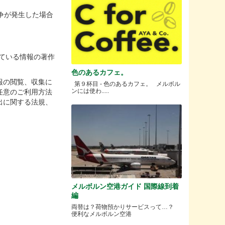
争が発生した場合
している情報の著作
。
色のあるカフェ。
報の閲覧、収集に
第９杯目 - 色のあるカフェ。 メルボル
ンには使わ.....
任意のご利用方法
出に関する法規、
メルボルン空港ガイド 国際線到着
編
両替は？荷物預かりサービスって…？
便利なメルボルン空港