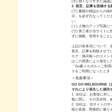
(オ) 熱くなりすぎた議
3. 発言、記事を投稿す
(ア) 書籍や雑誌からの
示」を必ず行なってくだ
い。
(イ) 人物のアップ写真
(ウ) 第三者が当サイト
ずに掲載、登用すること
上記の各条項について、
発言、記事を削除させて
ログ・掲示板へのコメン
はこの措置により発生し
「Go豪メルボルンご利
スをご利用になったとき
＜免責事項＞
GO GO MELBOU
それにより発生した損失
1. 当社は、お客様に
報に関し、その完全性、
2. 当社は、当サイト
様が直接、間接的に被り