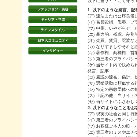
以下に当サイトにて守っ
1. 以下のような発言、
(ア) 違法または公序良
(イ) 名誉毀損、侮辱、
(ウ) 中傷、いやがらせ
(エ) 暴力的、残虐、差
(オ) 売買、賃貸、譲渡
(カ) なりすましやそれ
(キ) 著作権、商標権、
(ク) 第三者のプライバ
(ケ) 当サイト内で決め
発言、記事
(コ) 風説の流布、偽計
(サ) 選挙活動に類似す
(シ) 特定の宗教団体へ
(ス) 上記の他、当サイ
(セ) 当サイトにふさわ
2. 以下のようなことを
(ア) 現実の社会と同じ
(イ) 第三者のプライバ
(ウ) お客様ご本人のI
(エ) 第三者のミスやエ