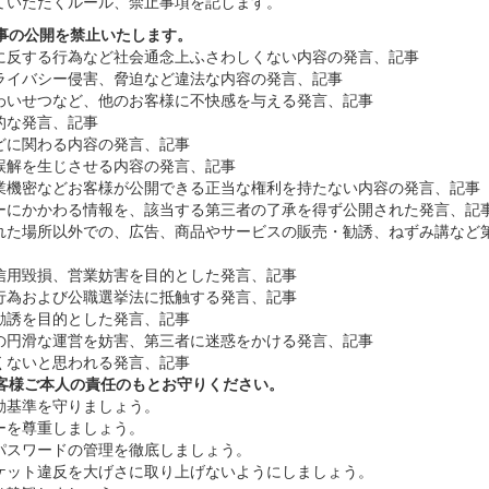
ていただくルール、禁止事項を記します。
記事の公開を禁止いたします。
俗に反する行為など社会通念上ふさわしくない内容の発言、記事
プライバシー侵害、脅迫など違法な内容の発言、記事
、わいせつなど、他のお客様に不快感を与える発言、記事
別的な発言、記事
などに関わる内容の発言、記事
と誤解を生じさせる内容の発言、記事
営業機密などお客様が公開できる正当な権利を持たない内容の発言、記事
シーにかかわる情報を、該当する第三者の了承を得ず公開された発言、記
られた場所以外での、広告、商品やサービスの販売・勧誘、ねずみ講など
、信用毀損、営業妨害を目的とした発言、記事
る行為および公職選挙法に抵触する発言、記事
の勧誘を目的とした発言、記事
トの円滑な運営を妨害、第三者に迷惑をかける発言、記事
しくないと思われる発言、記事
お客様ご本人の責任のもとお守りください。
行動基準を守りましょう。
シーを尊重しましょう。
D・パスワードの管理を徹底しましょう。
チケット違反を大げさに取り上げないようにしましょう。