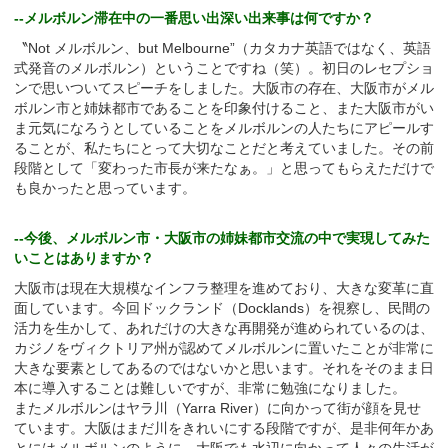
--メルボルン滞在中の一番思い出深い出来事は何ですか？
〝Not メルボルン、but Melbourne”（カタカナ英語ではなく、英語
式発音のメルボルン）ということですね（笑）。初日のレセプショ
ンで思いついてスピーチをしました。大阪市の存在、大阪市がメル
ボルン市と姉妹都市であることを印象付けること、また大阪市がい
ま元気になろうとしていることをメルボルンの人たちにアピールす
ることが、私たちにとって大切なことだと考えていました。その前
段階として「変わった市長が来たなぁ。」と思ってもらえただけで
も良かったと思っています。
--今後、メルボルン市・大阪市の姉妹都市交流の中で実現してみた
いことはありますか？
大阪市は現在大規模なインフラ整理を進めており、大きな変革に直
面しています。今回ドックランド（Docklands）を視察し、民間の
活力を生かして、あれだけの大きな再開発が進められているのは、
カジノをヴィクトリア州が認めてメルボルンに置いたことが非常に
大きな要素としてあるのではないかと思います。それをそのまま日
本に導入することは難しいですが、非常に勉強になりました。
またメルボルンはヤラ川（Yarra River）に向かって街が顔を見せ
ています。大阪はまだ川をきれいにする段階ですが、是非何年かあ