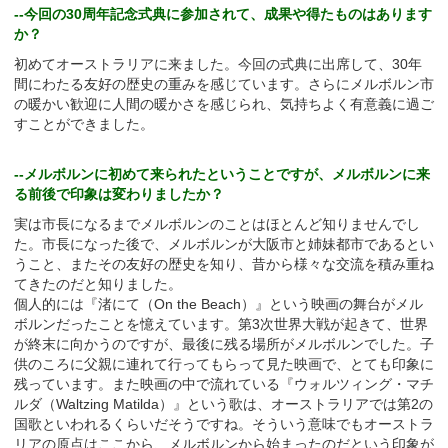
--今回の30周年記念式典に参加されて、成果や得たものはあります
か？
初めてオーストラリアに来ました。今回の式典に出席して、30年
間にわたる友好の歴史の重みを感じています。さらにメルボルン市
の暖かい歓迎に人間の暖かさを感じられ、気持ちよく有意義に過ご
すことができました。
--メルボルンに初めて来られたということですが、メルボルンに来
る前後で印象は変わりましたか？
実は市長になるまでメルボルンのことはほとんど知りませんでし
た。市長になった後で、メルボルンが大阪市と姉妹都市であるとい
うこと、またその友好の歴史を知り、昔から様々な交流を積み重ね
てきたのだと知りました。
個人的には『渚にて（On the Beach）』という映画の舞台がメル
ボルンだったことを憶えています。第3次世界大戦が起きて、世界
が終末に向かうのですが、最後に残る場所がメルボルンでした。子
供のころに父親に連れて行ってもらって見た映画で、とても印象に
残っています。また映画の中で流れている『ウォルツィング・マチ
ルダ（Waltzing Matilda）』という歌は、オーストラリアでは第2の
国歌といわれるくらいだそうですね。そういう意味でもオーストラ
リアの原点はここから、メルボルンから始まったのだという印象が