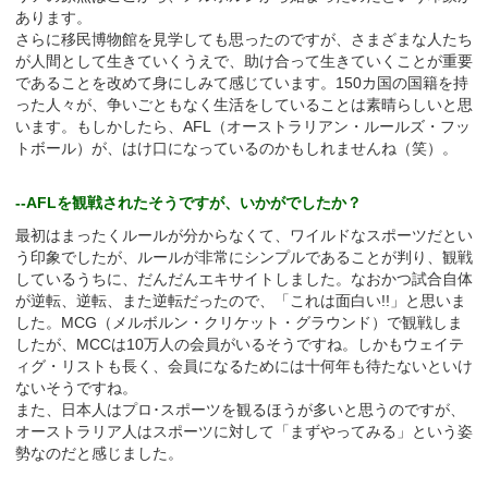
あります。
さらに移民博物館を見学しても思ったのですが、さまざまな人たち
が人間として生きていくうえで、助け合って生きていくことが重要
であることを改めて身にしみて感じています。150カ国の国籍を持
った人々が、争いごともなく生活をしていることは素晴らしいと思
います。もしかしたら、AFL（オーストラリアン・ルールズ・フッ
トボール）が、はけ口になっているのかもしれませんね（笑）。
--AFLを観戦されたそうですが、いかがでしたか？
最初はまったくルールが分からなくて、ワイルドなスポーツだとい
う印象でしたが、ルールが非常にシンプルであることが判り、観戦
しているうちに、だんだんエキサイトしました。なおかつ試合自体
が逆転、逆転、また逆転だったので、「これは面白い!!」と思いま
した。MCG（メルボルン・クリケット・グラウンド）で観戦しま
したが、MCCは10万人の会員がいるそうですね。しかもウェイテ
ィグ・リストも長く、会員になるためには十何年も待たないといけ
ないそうですね。
また、日本人はプロ･スポーツを観るほうが多いと思うのですが、
オーストラリア人はスポーツに対して「まずやってみる」という姿
勢なのだと感じました。