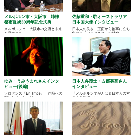
メルボルン市・大阪市 姉妹
佐藤重和・駐オーストラリア
都市提携30周年記念式典
日本国大使インタビュー
メルボルン市－大阪市の交流と未来
日本人の良さ 正面から物事に立ち
を見つめて
向かう「フェアネス」の精神
ゆみ・うみうまれさんインタ
日本人弁護士・占部英高さん
ビュー(後編)
インタビュー
ソロダンス『En Trnce』 作品への
「メルボルンでがんばる日本人の皆
想いとメッセージ
さんを応援したい」