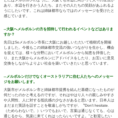
とにはメルボルンのように、大阪でも水辺に向かって人々の生活が
あり、水辺を行きかう人たち、またその人たちの笑顔があふれるよ
うにしたいです。これは姉妹都市ならではのメッセージを受けたと
感じています。
--大阪へメルボルンの方を招待して行われるイベントなどはありま
すか？
先日はSoメルボルン市長に大阪にお越しいただいて植樹式を開催
しました。今後もこの姉妹都市交流の強いつながりを生かし、機会
を捉えては、様々な分野においてメルボルンから知恵を拝借した
り、また大阪からメルボルンにアドバイスをしたり、お互いに意見
交換をしながらよりよい社会を築いていきたいと思っています。
--メルボルンだけでなくオーストラリアに住む人たちへのメッセー
ジをお願いします。
大阪市がメルボルン市と姉妹都市提携を結んだ基礎になったものが
何だったのかと考えるのですが、それはやはり人々の親しみやすさ
や人間性、人に対する抵抗感の少なさがあると思います。日本人は
まだまだ英語を話すことを敬遠しがちですが、〝Don’t hesitate.
（ためらわないで。）いつでもおいで。言葉は通じなくても、心は
通じるから、気楽に来てくれはったらいいですよ。”と歓迎したい