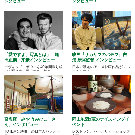
ンタビュー
ンタビュー！
人生を変えたアボリジニ・アートと
マッドマンアニメフェスティバル
の出会いとは…
2016
「愛ですよ、写真とは」 鋤
映画『サカサマのパテマ』吉
田正義・来豪インタビュー
浦 康裕監督 インタビュー
デヴィッド・ボウイを40年間撮り続
日本で話題のアニメ映画作品がメル
ける写真家、限定本を出版で
ボルンに！
宮海彦（みや うみひこ）さ
岡山地酒5蔵のテイスィングイ
ん、インタビュー
ベント
TOTEM公演唯一の日本人パフォー
レストラン、バー、リカーショップ