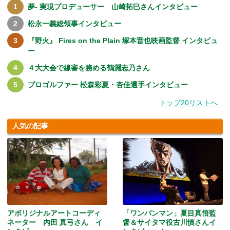
夢- 実現プロデューサー 山崎拓巳さんインタビュー
松永一義総領事インタビュー
『野火』 Fires on the Plain 塚本晋也映画監督 インタビュ
ー
４大大会で線審を務める鶴淵志乃さん
プロゴルファー 松森彩夏・杏佳選手インタビュー
トップ20リストへ
人気の記事
アボリジナルアートコーディ
「ワンパンマン」夏目真悟監
ネーター 内田 真弓さん イ
督＆サイタマ役古川慎さんイ