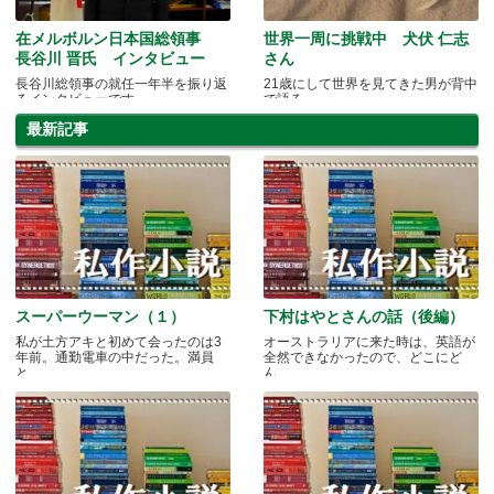
在メルボルン日本国総領事
世界一周に挑戦中 犬伏 仁志
長谷川 晋氏 インタビュー
さん
長谷川総領事の就任一年半を振り返
21歳にして世界を見てきた男が背中
るインタビューです。
で語る
最新記事
スーパーウーマン（１）
下村はやとさんの話（後編）
私が土方アキと初めて会ったのは3
オーストラリアに来た時は、英語が
年前。通勤電車の中だった。満員
全然できなかったので、どこにど
と.....
ん.....