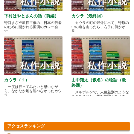
下村はやとさんの話（前編）
カウラ（最終回）
野口まさ准教授主催の、日本の若者
カウラの町の郊外に出て、野原の
のために開かれる恒例のカレー会
中の道を走ったら、右手に何かが
で.....
見.....
カウラ（１）
山中翔太（仮名）の物語（最
終回）
一度は行ってみたいと思いなが
ら、なかなか足を運べなかったカウ
メルボルンで、人種差別のような
ラ.....
ことをされた、嫌な体験がありま
す.....
アクセスランキング