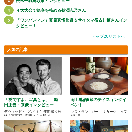
松永一義総領事インタビュー
４大大会で線審を務める鶴淵志乃さん
「ワンパンマン」夏目真悟監督＆サイタマ役古川慎さんイン
タビュー！
トップ20リストへ
人気の記事
「愛ですよ、写真とは」 鋤
岡山地酒5蔵のテイスィングイ
田正義・来豪インタビュー
ベント
デヴィッド・ボウイを40年間撮り続
レストラン、バー、リカーショップ
ける写真家、限定本を出版で
が注目