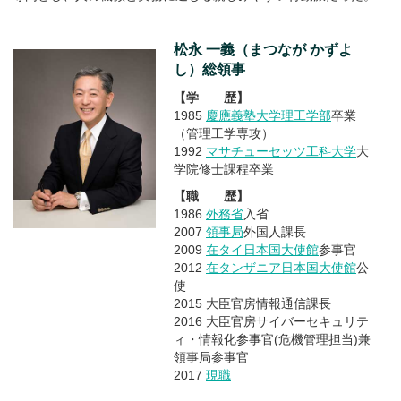
松永 一義（まつなが かずよ
し）総領事
【学 歴】
1985
慶應義塾大学理工学部
卒業
（管理工学専攻）
1992
マサチューセッツ工科大学
大
学院修士課程卒業
【職 歴】
1986
外務省
入省
2007
領事局
外国人課長
2009
在タイ日本国大使館
参事官
2012
在タンザニア日本国大使館
公
使
2015 大臣官房情報通信課長
2016 大臣官房サイバーセキュリテ
ィ・情報化参事官(危機管理担当)兼
領事局参事官
2017
現職