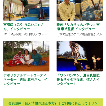
宮海彦（みや うみひこ）さ
映画『サカサマのパテマ』吉
ん、インタビュー
浦 康裕監督 インタビュー
TOTEM公演唯一の日本人パフォー
日本で話題のアニメ映画作品がメル
マー
ボルンに！
アボリジナルアートコーディ
「ワンパンマン」夏目真悟監
ネーター 内田 真弓さん イ
督＆サイタマ役古川慎さんイ
ンタビュー
ンタビュー！
人生を変えたアボリジニ・アートと
マッドマンアニメフェスティバル
の出会いとは…
2016
会員規約
｜
個人情報保護基本方針
｜
ご利用にあたって
｜
リン