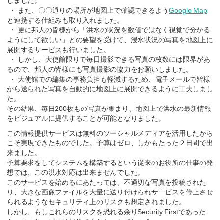
しました。
・ また、〇〇通りの場所が地図上で確認できるよう
Google Map
と連携する仕組みも取り入れました。
・ 更に邦人の皆様から「洪水の状況を数値ではなく視覚で分かる
ようにして欲しい」との要望を受けて、浸水状況の写真を地図上に
展開するサービスも行いました。
・ しかし、大使館限りで毎日撮影できる写真の枚数には限界があ
るので、邦人の皆様にも写真撮影の協力をお願いしました。
・ 大使館での編集の事務負担も軽減するため、電子メールで皆様
から送られた写真を自動的に地図上に展開できるように工夫しまし
た。
その結果、毎日200枚もの写真が集まり、地図上で洪水の最新情報
をビジュアルに提供することが可能となりました。
この情報提供サービスは無料のソーシャルメディアを活用したから
こそ実現できたものでした。予算はゼロ、しかもたった２日間で出
来ました。
予算要求をしてシステムを構築するという従来のお役所の仕事の発
想では、この洪水対応は出来ませんでした。
このサービスを始めるにあたっては、不適切な写真を投稿された
り、大きな画像ファイルを大量に送り付けられサービスを停止させ
られるようなセキュリティ上のリスクも想定されました。
しかし、もしこれらのリスクを恐れる余りSecurity Firstであった