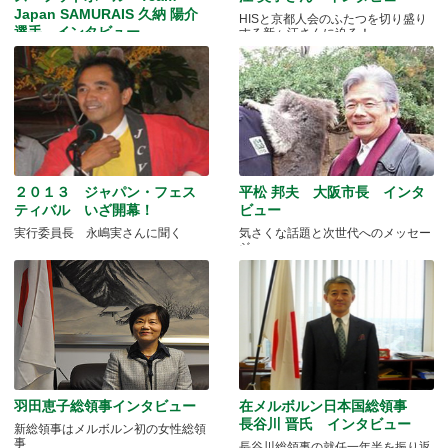
Japan SAMURAIS 久納 陽介
HISと京都人会のふたつを切り盛り
選手 インタビュー
する新ヶ江さんに迫る！
日本代表選手の素顔とは？
２０１３ ジャパン・フェス
平松 邦夫 大阪市長 インタ
ティバル いざ開幕！
ビュー
実行委員長 永嶋実さんに聞く
気さくな話題と次世代へのメッセー
ジ
羽田恵子総領事インタビュー
在メルボルン日本国総領事
長谷川 晋氏 インタビュー
新総領事はメルボルン初の女性総領
事
長谷川総領事の就任一年半を振り返