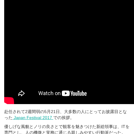
赴任されて2週間弱の5月21日、大多数の人にとってお披露目とな
った
Japan Festival 2017
での挨拶。
優しげな風貌とノリの良さとで観客を魅きつけた新総領事は、ITを
専門とし、人の機微と実務に通じる親しみやすい行動派だった。