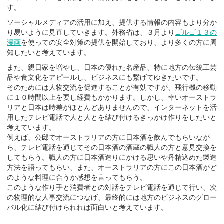
す。
ソーシャルメディアの活用に加え、提供する情報の内容もより分か
り易いように見直していきます。外務省は、３月より
ゴルゴ１３の
漫画
を使っての安全対策の提供を開始しており、より多くの方に周
知したいと考えています。
また、親日家を増やし、日本の優れた名産品、特に地方の伝統工芸
品や食文化をアピールし、ビジネスにも繋げてゆきたいです。
そのためには人物交流を促進することが有効ですが、飛行機の移動
に１０時間以上を要し経費もかかります。しかし、幸いオーストラ
リアと日本は時差がほとんどありませんので、インターネットを活
用したテレビ電話で人と人とを結び付けるきっかけ作りをしたいと
考えています。
例えば、公邸でオーストラリアの方に日本酒を飲んでもらいなが
ら、テレビ電話を通じてその日本酒の酒蔵の職人の方と意見交換を
してもらう。職人の方に日本酒造りにかける思いや丹精込めた製造
方法を語ってもらい、また、オーストラリアの方にこの日本酒がど
のような料理に合うか感想を言ってもらう。
このような作り手と消費者との対話をテレビ電話を通じて行い、次
の物理的な人事交流につなげ、最終的には地方のビジネスのグロー
バル化に結び付けられれば面白いと考えています。