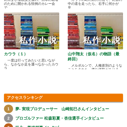
のために開かれる恒例のカレー会
中の道を走ったら、右手に何かが
で.....
見.....
カウラ（１）
山中翔太（仮名）の物語（最
終回）
一度は行ってみたいと思いなが
ら、なかなか足を運べなかったカウ
メルボルンで、人種差別のような
ラ.....
ことをされた、嫌な体験がありま
す.....
アクセスランキング
夢- 実現プロデューサー 山崎拓巳さんインタビュー
プロゴルファー 松森彩夏・杏佳選手インタビュー