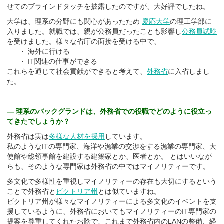
せてのブラインドタッチを披露したのですが、大好評でしたね。
大学は、理系の分野にも関心があったため
慶応大学
の理工学部に
入りました。就職では、親が公務員だったことも影響し
公務員試験
を受けました。様々な省庁の面接を受ける中で、
・ 海外に行ける
・ IT関連の仕事ができる
これらを通じて社会貢献ができると考えて、
外務省
に入省しまし
た。
― 理系のバックグランドは、外務省での役職でどのように役立っ
てきたでしょうか？
外務省は実は
多様な人材を採用
しています。
私のようなITの専門家、海洋や漁業の交渉をする漁業の専門家、大
使館や総領事館を建設する建築家とか、医者とか。 とはいいなが
らも、そのような専門家は外務省の中ではマイノリティーです。
多文化で多様性を重視しマイノリティーの存在も大切にするという
ことで外務省と
ビクトリア州
とは似ていますね。
ビクトリア州が様々なマイノリティーによる多文化のイベントを支
援しているように、外務省においてもマイノリティーのIT専門家の
提案を尊重してくれたお陰で、これまで外務省内のLANの整備、経