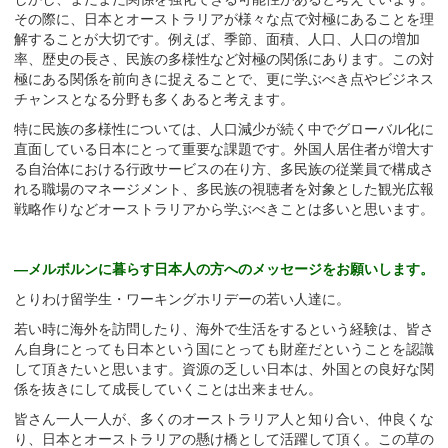
その際に、日本とオーストラリアが様々な点で対極にあることを理
解することが大切です。例えば、季節、面積、人口、人口の増加
率、歴史の長さ、民族の多様性など対極の関係にあります。この対
極にある関係を前向きに捉えることで、更に学ぶべき点やビジネス
チャンスとなる分野も多くあると考えます。
特に民族の多様性については、人口減少が続く中でグローバル化に
直面している日本にとって重要な課題です。外国人居住者が増大す
る自治体における行政サービスの在り方、多民族の従業員で構成さ
れる職場のマネージメント、多民族の視聴者を対象とした観光広報
戦略作りなどオーストラリアから学ぶべきことは多いと思います。
―メルボルンに暮らす日本人の方へのメッセージをお願いします。
とりわけ留学生・ワーキングホリデーの若い人達に。
若い時に海外を訪問したり、海外で生活をするという経験は、皆さ
ん自身にとっても日本という国にとっても財産だということを認識
して頂きたいと思います。資源の乏しい日本は、外国との良好な関
係を抜きにして成長していくことは出来ません。
皆さん一人一人が、多くのオーストラリア人と知り合い、仲良くな
り、日本とオーストラリアの懸け橋として活躍して頂く。この草の