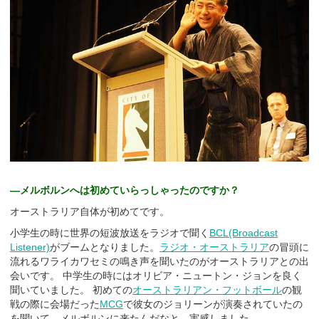
―メルボルンへは初めていらっしゃったのですか？
オーストラリア自体が初めてです。
小学生の時に世界の短波放送をラジオで聞く
BCL(Broadcast
Listener)
がブームとなりました。
ラジオ・オーストラリア
の冒頭に
流れるワライカワセミの鳴き声を聞いたのがオーストラリアとの出
会いです。 中学生の時にはオリビア・ニュートン・ジョンを良く
聞いていました。 初めての
オーストラリアン・フットボール
の観
戦の際に会場だった
MCG
で彼女のジョリーンが演奏されていたの
を聞いて、メルボルンに来たんだなと、実感しました。