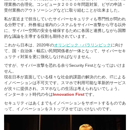
理業務の合理化、コンピュータ２０００年問題対策、ビザの申請・
受付業務のアウトソーシングなどに取り組むことが出来ました。
私が直近まで担当していたサイバーセキュリティも専門性が問われ
る分野です。外務省は省内のシステムをサイバー攻撃から守る以外
に、サイバー空間の安全を確保するために各国と連携しながら国際
的な議論を主導する役割も期待されています。
これから日本は、2020年の
オリンピック・パラリンピック
に向け
て、国・自治体・幅広い民間関係者が一体となって、サイバーセキ
ュリティ対策を更に強化しなければなりません。
ですが、サイバー攻撃を恐れる余りSecurity Firstとなってはいけま
せん。
現在日本が直面している様々な社会的課題の解決のため、ITによる
イノベーションは不可欠です。スマホで利用可能な革新的サービス
が次々に提供され、スマホなしの生活は考えられないでしょう。
インターネット時代の今は
Innovation First
です。
セキュリティはあくまでもイノベーションをサポートするものであ
って、イノベーションをストップさせてはいけないのです。