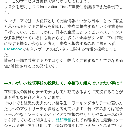
ら、このサービスは提供できなかったでしょう。
リスクを想定しつつInnovation Firstの重要性を認識できた事例でし
た。
タンザニアでは、大使館として公開情報の中から日本にとって有益
と思われるビジネス情報を翻訳し、本省に報告するという作業を毎
日行っていました。しかし、日本の企業にとってビジネスチャンス
が多数転がっているにも拘わらず、多くの企業がタンザニアの情報
に接する機会が少ないと考え、本省へ報告するのみに留まらず、
Facebook
でもタンザニアのビジネスに関する情報を投稿しまし
た。
情報は一部で共有するのではなく、幅広く共有することで更なる価
値が創出されるとの発想です。
―メルボルン総領事館の役職して、今後取り組んでいきたい事は？
在留邦人の皆様が安全で安心して活動できるように支援することが
最も重要な使命と考えています。
その中でも組織の支えのない留学生・ワーキングホリデーの若い方
たちへのアウトリーチが課題と考えています。若い方の多くは電子
メールでなくソーシャルメディアで情報のやりとりやニュースの入
手を行っていると聞きます。
総領事館
としても積極的に最新のソー
シャルメディアを利用して、情報提供をしていきたいと考えていま