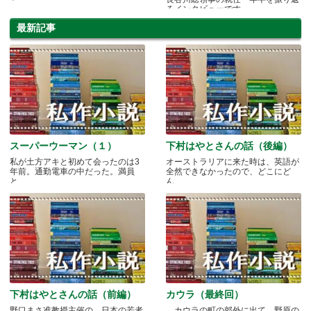
るインタビューです。
最新記事
スーパーウーマン（１）
下村はやとさんの話（後編）
私が土方アキと初めて会ったのは3
オーストラリアに来た時は、英語が
年前。通勤電車の中だった。満員
全然できなかったので、どこにど
と.....
ん.....
下村はやとさんの話（前編）
カウラ（最終回）
野口まさ准教授主催の、日本の若者
カウラの町の郊外に出て、野原の