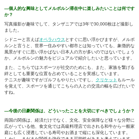
―個人的な興味としてメルボルン滞在中に楽しみたいことは何です
か？
写真撮影が趣味でして、タンザニアでは3年で30,000枚ほど撮影し
ました。
シドニーと言えば
オペラハウス
とすぐに思い浮かびますが、メルボ
ルンと言うと、世界一住みやすい都市とは知っていても、象徴的な
風景がすぐに思い浮かばない日本人の方が多いのではないでしょう
か。メルボルンの魅力をビジュアルで紹介したいと思っています。
また、こちらではスポーツが社交のためにも、また、家族を繋げる
絆としても重要な位置を占めていることを実感しています。
テニスが趣味ですがゴルフもやりたいですし、
クリケット
もルール
を覚えて、スポーツを通じてこちらの人との交流の幅を広げたいで
すね。
―今後の日豪関係は、どういったことを大切にすべきでしょうか？
両国の関係は、経済だけでなく、文化、安全保障など様々な分野に
広がっている他、食文化では高級料理店で出される和牛から一般家
庭にも広く浸透している寿司やお酒まで縦にも深化しています。
しかし、まだまだ関係を強化できる可能性があると考えています。