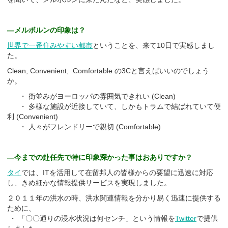
―メルボルンの印象は？
世界で一番住みやすい都市
ということを、来て10日で実感しまし
た。
Clean, Convenient, Comfortable の3Cと言えばいいのでしょう
か。
・ 街並みがヨーロッパの雰囲気できれい (Clean)
・ 多様な施設が近接していて、しかもトラムで結ばれていて便
利 (Convenient)
・ 人々がフレンドリーで親切 (Comfortable)
―今までの赴任先で特に印象深かった事はおありですか？
タイ
では、ITを活用して在留邦人の皆様からの要望に迅速に対応
し、きめ細かな情報提供サービスを実現しました。
２０１１年の洪水の時、洪水関連情報を分かり易く迅速に提供する
ために、
・ 「〇〇通りの浸水状況は何センチ」という情報を
Twitter
で提供