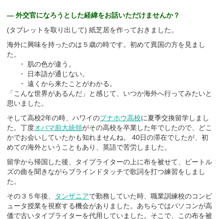
― 外交官になろうとした経緯をお話いただけませんか？
(タブレットを取り出して) 紙芝居を作っておきました。
海外に興味を持ったのは５歳の時です。初めて異国の方を見まし
た。
・ 肌の色が違う。
・ 日本語が通じない。
・ 遠くから来たことがわかる。
「こんな世界があるんだ」と感じて、いつか海外へ行ってみたいと
思いました。
そして高校2年の時、ハワイの
プナホウ高校
に夏季交換留学しまし
た。丁度
オバマ前大統領
がその高校を卒業した年でしたので、どこ
かでお会いしていたかも知れませんね。 40日の滞在でしたが、初
めての海外ということもあり、英語で苦労しました。
留学から帰国した後、タイプライターの上に布を被せて、ビートル
ズの曲を聞きながらブラインドタッチで歌詞を打つ練習をしまし
た。
その３５年後、
タンザニア
で勤務していた時、職業訓練校のコンピ
ュータ授業を視察する機会がありました。あちらではパソコンが高
価で古いタイプライターを代用していました。そこで、この布を被