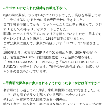
--ラジオDJになられた経緯をお教え下さい。
8歳の時の夢が、ラジオDJかパイロットでした。高校を卒業してか
ら、ラジオDJになるために放送専門学校に行きました。
専門学校を卒業してから、ラッキーなことに仕事も決まって、ラジ
オDJとしてのキャリアがスタートしました。
順調にオーストラリアでのキャリアを積んでいましたが、日本でも
チャレンジしようと決意し、1992年日本に渡りました。
まずは東京に住んで、東京の有線ラジオ「KTYO」で1年働きまし
た。
1993年より、名古屋のZIP-FMでDJを務めた後、2004年4月から
は、名古屋のRADIO-i（愛知国際放送）へと活動の場を移し、
「RADIO-i ACROSS THE MUSIC」と「RADIO-i CHRIS CROSS
SUNDAY」を担当しています。70年代から現代までの、幅広いジ
ャンルの音楽をかけています。
--甲冑研究保存会に参加されるようになったきっかけは何ですか？
名古屋に引っ越して2ヵ月後、東山動物園に遊びに行きました。そ
こで、鎧を着てチラシを配っている男性に出会いました。
それが、甲冑隊で僕の師匠である小川先生。
彼の工房で、鎧を着て一緒に写真を撮るというワークショップの宣