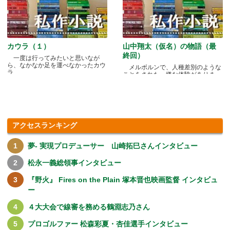
カウラ（１）
山中翔太（仮名）の物語（最
終回）
一度は行ってみたいと思いなが
ら、なかなか足を運べなかったカウ
メルボルンで、人種差別のような
ラ.....
ことをされた、嫌な体験がありま
す.....
アクセスランキング
夢- 実現プロデューサー 山崎拓巳さんインタビュー
松永一義総領事インタビュー
『野火』 Fires on the Plain 塚本晋也映画監督 インタビュ
ー
４大大会で線審を務める鶴淵志乃さん
プロゴルファー 松森彩夏・杏佳選手インタビュー