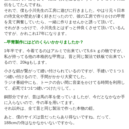
伝をしてたんですね。
それで、僕も小川先生の工房に遊びに行きました。やはり元々日本
の侍文化や歴史が凄く好きだったので、彼の工房で作りかけの甲冑
を見て興奮していたら、一緒に作りませんかと誘って頂いて。
それがきっかけで、小川先生とはずっと仲良くさせて頂いているん
ですが、かれこれ17年になります。
--甲冑製作にはどのくらいかかりましたか？
1年半です。今着てるのはアルミで出来ていて5,6ｋｇの物ですが、
私が持ってる他の本格的な甲冑は、昔と同じ製法で鉄板で出来てい
るので、20kgもします。
小さな鎖が繋がって縫い付けられているのですが、手縫いで１つ１
つ縫い付けるので、手間がかかり大変でした。
ラジオ番組中にも、トークの合い間に音楽をかけてる時間を利用し
て、必死で1つ1つ縫いつけたりして。。
銅部分ですが、昔は馬の革を使っていましたが、今だとなかなか手
に入らないので、牛の革を用いてます。
それ以外は、全て昔と同じ製法で作った本物の鎧。
あと、僕のサイズは昔だったらあり得ないですね。だって、
188cmの侍はなかなかいないですから。