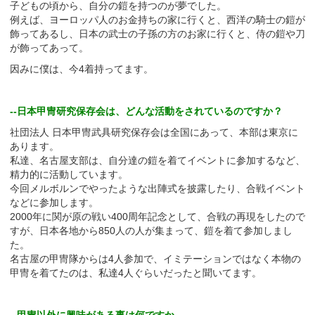
子どもの頃から、自分の鎧を持つのが夢でした。
例えば、ヨーロッパ人のお金持ちの家に行くと、西洋の騎士の鎧が
飾ってあるし、日本の武士の子孫の方のお家に行くと、侍の鎧や刀
が飾ってあって。
因みに僕は、今4着持ってます。
--日本甲冑研究保存会は、どんな活動をされているのですか？
社団法人 日本甲冑武具研究保存会は全国にあって、本部は東京に
あります。
私達、名古屋支部は、自分達の鎧を着てイベントに参加するなど、
精力的に活動しています。
今回メルボルンでやったような出陣式を披露したり、合戦イベント
などに参加します。
2000年に関が原の戦い400周年記念として、合戦の再現をしたので
すが、日本各地から850人の人が集まって、鎧を着て参加しまし
た。
名古屋の甲冑隊からは4人参加で、イミテーションではなく本物の
甲冑を着てたのは、私達4人ぐらいだったと聞いてます。