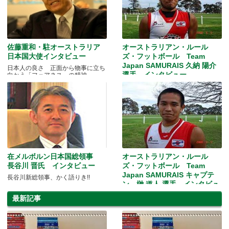
佐藤重和・駐オーストラリア
オーストラリアン・ルール
日本国大使インタビュー
ズ・フットボール Team
Japan SAMURAIS 久納 陽介
日本人の良さ 正面から物事に立ち
選手 インタビュー
向かう「フェアネス」の精神
日本代表選手の素顔とは？
在メルボルン日本国総領事
オーストラリアン・ルール
長谷川 晋氏 インタビュー
ズ・フットボール Team
Japan SAMURAIS キャプテ
長谷川新総領事、かく語りき!!
ン 榊 道人 選手 インタビュ
ー
最新記事
日本代表キャプテンの雄姿！