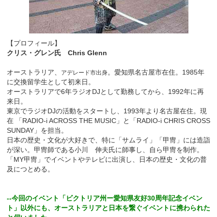
【プロフィール】
クリス・グレン氏 Chris Glenn
オーストラリア、
。愛知県名古屋市在住。1985年
アデレード市出身
に交換留学生として初来日。
オーストラリアで6年ラジオDJとして勤務してから、1992年に再
来日。
東京でラジオDJの活動をスタートし、1993年より名古屋在住。現
在 「RADIO-i ACROSS THE MUSIC」と「RADIO-i CHRIS CROSS
SUNDAY」を担当。
日本の歴史・文化が大好きで、特に「サムライ」「甲冑」には造詣
が深い。甲冑師である小川 伸夫氏に師事し、自ら甲冑を制作。
「MY甲冑」でイベントやテレビに出演し、日本の歴史・文化の普
及につとめる。
--今回のイベント「ビクトリア州ー愛知県友好30周年記念イベン
ト」以外にも、オーストラリアと日本を繋ぐイベントに携わられた