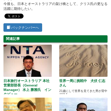
今後も、日本とオーストラリアの架け橋として、クリス氏の更なる
活躍に期待したい。
バックナンバーへ
関連記事
日本旅行オーストラリア 本社
世界一周に挑戦中 犬伏 仁志
営業部部長（General
さん
Manager） 水上 勝雅氏 イン
21歳にして世界を見てきた男が背中
タビュー
で語る
シドニーから見たメルボルンの魅力
とは？