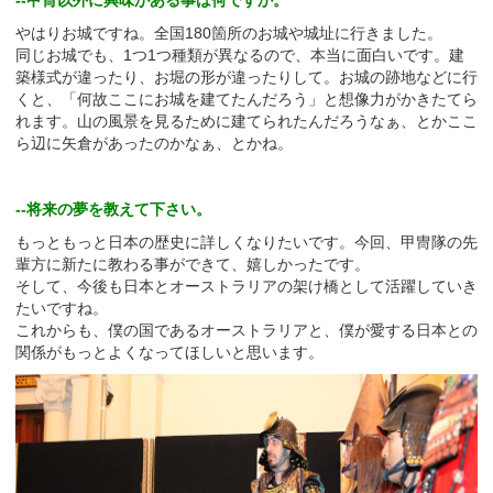
--甲冑以外に興味がある事は何ですか。
やはりお城ですね。全国180箇所のお城や城址に行きました。
同じお城でも、1つ1つ種類が異なるので、本当に面白いです。建
築様式が違ったり、お堀の形が違ったりして。お城の跡地などに行
くと、「何故ここにお城を建てたんだろう」と想像力がかきたてら
れます。山の風景を見るために建てられたんだろうなぁ、とかここ
ら辺に矢倉があったのかなぁ、とかね。
--将来の夢を教えて下さい。
もっともっと日本の歴史に詳しくなりたいです。今回、甲冑隊の先
輩方に新たに教わる事ができて、嬉しかったです。
そして、今後も日本とオーストラリアの架け橋として活躍していき
たいですね。
これからも、僕の国であるオーストラリアと、僕が愛する日本との
関係がもっとよくなってほしいと思います。