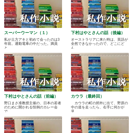
スーパーウーマン（１）
下村はやとさんの話（後編）
私が土方アキと初めて会ったのは3
オーストラリアに来た時は、英語が
年前。通勤電車の中だった。満員
全然できなかったので、どこにど
と.....
ん.....
下村はやとさんの話（前編）
カウラ（最終回）
野口まさ准教授主催の、日本の若者
カウラの町の郊外に出て、野原の
のために開かれる恒例のカレー会
中の道を走ったら、右手に何かが
で.....
見.....