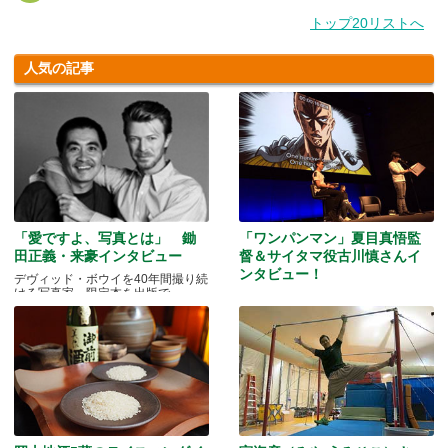
トップ20リストへ
人気の記事
「愛ですよ、写真とは」 鋤
「ワンパンマン」夏目真悟監
田正義・来豪インタビュー
督＆サイタマ役古川慎さんイ
ンタビュー！
デヴィッド・ボウイを40年間撮り続
ける写真家、限定本を出版で
マッドマンアニメフェスティバル
2016