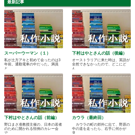
最新記事
スーパーウーマン（１）
下村はやとさんの話（後編）
私が土方アキと初めて会ったのは3
オーストラリアに来た時は、英語が
年前。通勤電車の中だった。満員
全然できなかったので、どこにど
と.....
ん.....
下村はやとさんの話（前編）
カウラ（最終回）
野口まさ准教授主催の、日本の若者
カウラの町の郊外に出て、野原の
のために開かれる恒例のカレー会
中の道を走ったら、右手に何かが
で.....
見.....