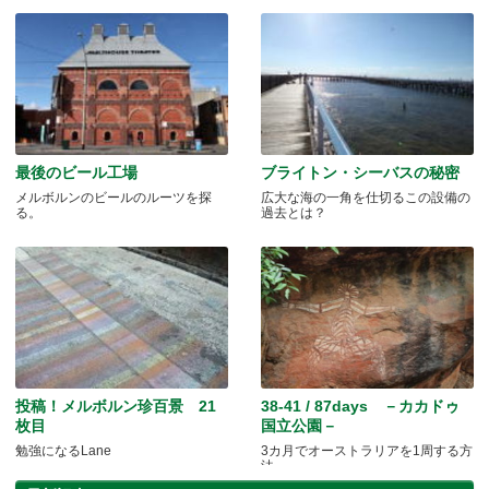
最後のビール工場
ブライトン・シーバスの秘密
メルボルンのビールのルーツを探
広大な海の一角を仕切るこの設備の
る。
過去とは？
投稿！メルボルン珍百景 21
38-41 / 87days －カカドゥ
枚目
国立公園－
勉強になるLane
3カ月でオーストラリアを1周する方
法