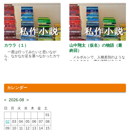
カウラ（１）
山中翔太（仮名）の物語（最
終回）
一度は行ってみたいと思いなが
ら、なかなか足を運べなかったカウ
メルボルンで、人種差別のような
ラ.....
ことをされた、嫌な体験がありま
す.....
カレンダー
<
2026-08
>
日
月
火
水
木
金
土
01
02
03
04
05
06
07
08
09
10
11
12
13
14
15