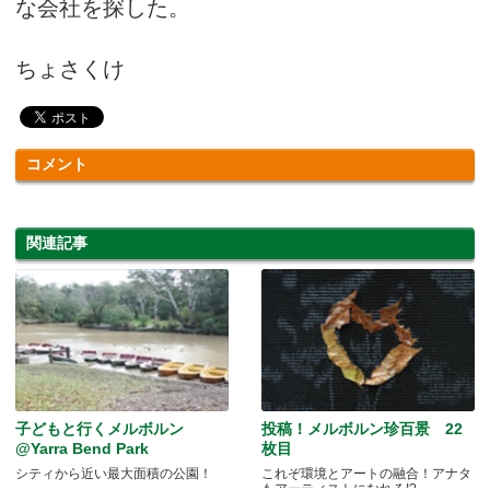
な会社を探した。
ちょさくけ
コメント
関連記事
子どもと行くメルボルン
投稿！メルボルン珍百景 22
@Yarra Bend Park
枚目
シティから近い最大面積の公園！
これぞ環境とアートの融合！アナタ
もアーティストになれる!?