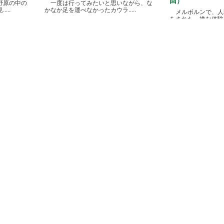
回）
野原の中の
一度は行ってみたいと思いながら、な
...
かなか足を運べなかったカウラ.....
メルボルンで、人
をされた、嫌な体験があ