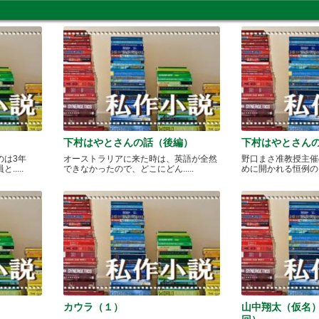
下村はやとさんの話（後編）
下村はやとさん
のは3年
オーストラリアに来た時は、英語が全然
野口まさ准教授主催
....
できなかったので、どこにどん.....
めに開かれる恒例のカレ
カウラ（１）
山中翔太（仮名