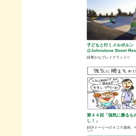
子どもと行くメルボルン
@Johnstone Street Res
緑豊かなプレイグランド✩
第４４回「強気に勝るも
し！」
好評ドーリーの４コマ漫画、
は?