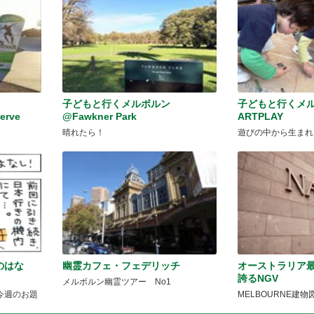
子どもと行くメルボルン
子どもと行くメ
erve
@Fawkner Park
ARTPLAY
晴れたら！
遊びの中から生まれ
のはな
幽霊カフェ・フェデリッチ
オーストラリア
誇るNGV
メルボルン幽霊ツアー No1
今週のお題
MELBOURNE建物