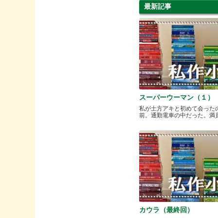
最新記事
スーパーウーマン（１）
私が土方アキと初めて会った
前。通勤電車の中だった。満員と.
カウラ（最終回）