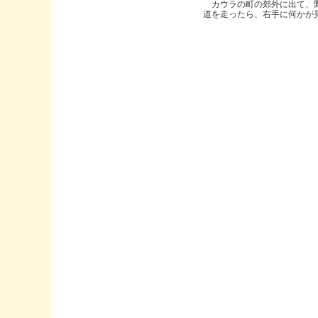
カウラの町の郊外に出て、
道を走ったら、右手に何かが見..