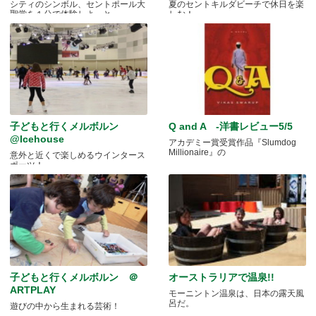
シティのシンボル、セントポール大
夏のセントキルダビーチで休日を楽
聖堂を１分で体験しよっと。
しむ！
子どもと行くメルボルン
Q and A -洋書レビュー5/5
@Icehouse
アカデミー賞受賞作品『Slumdog
Millionaire』の
意外と近くで楽しめるウインタース
ポーツ！
子どもと行くメルボルン ＠
オーストラリアで温泉!!
ARTPLAY
モーニントン温泉は、日本の露天風
呂だ。
遊びの中から生まれる芸術！