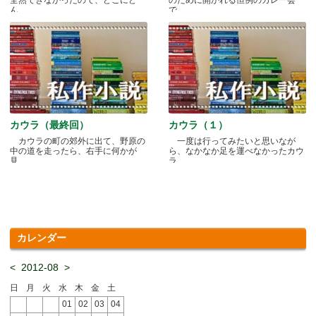
ん.....
で.....
カウラ（最終回）
カウラ（１）
カウラの町の郊外に出て、野原の
一度は行ってみたいと思いなが
中の道を走ったら、右手に何かが
ら、なかなか足を運べなかったカウ
見.....
ラ.....
カレンダー
<
2012-08
>
日
月
火
水
木
金
土
01
02
03
04