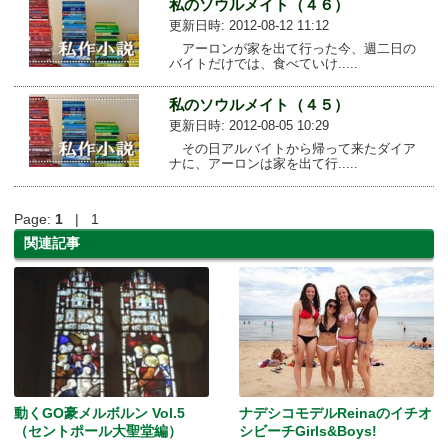
私のソウルメイト（４６）
更新日時: 2012-08-12 11:12
アーロンが家を出て行った今、週二日の
バイトだけでは、食べていけ.....
私のソウルメイト（４５）
更新日時: 2012-08-05 10:29
その日アルバイトから帰って来たダイア
ナに、アーロンは家を出て行.....
Page:
1
| 1
関連記事
動くGO豪メルボルン Vol.5
ナデシコモデルReinaのイチオ
（セントポール大聖堂編）
シビーチGirls&Boys!