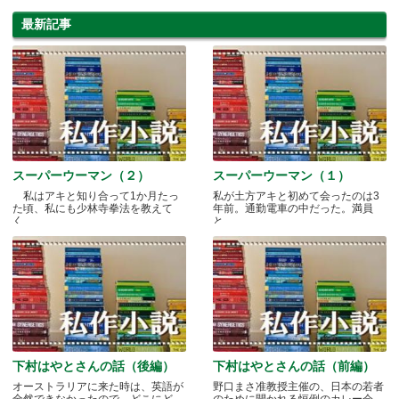
最新記事
スーパーウーマン（２）
スーパーウーマン（１）
私はアキと知り合って1か月たっ
私が土方アキと初めて会ったのは3
た頃、私にも少林寺拳法を教えて
年前。通勤電車の中だった。満員
く.....
と.....
下村はやとさんの話（後編）
下村はやとさんの話（前編）
オーストラリアに来た時は、英語が
野口まさ准教授主催の、日本の若者
全然できなかったので、どこにど
のために開かれる恒例のカレー会