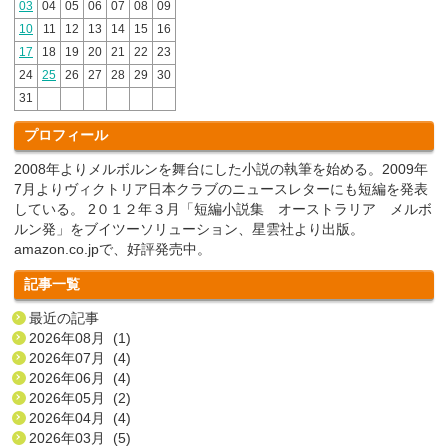
03
04
05
06
07
08
09
10
11
12
13
14
15
16
17
18
19
20
21
22
23
24
25
26
27
28
29
30
31
プロフィール
2008年よりメルボルンを舞台にした小説の執筆を始める。2009年
7月よりヴィクトリア日本クラブのニュースレターにも短編を発表
している。 2０１２年３月「短編小説集 オーストラリア メルボ
ルン発」をブイツーソリューション、星雲社より出版。
amazon.co.jpで、好評発売中。
記事一覧
最近の記事
2026年08月 (1)
2026年07月 (4)
2026年06月 (4)
2026年05月 (2)
2026年04月 (4)
2026年03月 (5)