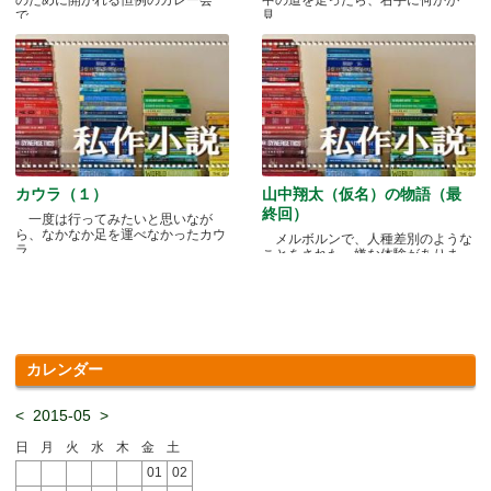
で.....
見.....
カウラ（１）
山中翔太（仮名）の物語（最
終回）
一度は行ってみたいと思いなが
ら、なかなか足を運べなかったカウ
メルボルンで、人種差別のような
ラ.....
ことをされた、嫌な体験がありま
す.....
カレンダー
<
2015-05
>
日
月
火
水
木
金
土
01
02