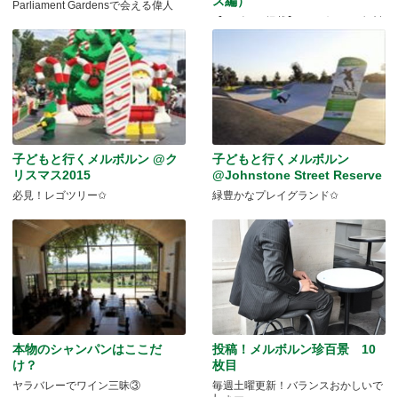
ス編）
Parliament Gardensで会える偉人
【リピート掲載】メルボルンの無料
観光バスを動画でご案内。
子どもと行くメルボルン @ク
子どもと行くメルボルン
リスマス2015
@Johnstone Street Reserve
必見！レゴツリー✩
緑豊かなプレイグランド✩
本物のシャンパンはここだ
投稿！メルボルン珍百景 10
け？
枚目
ヤラバレーでワイン三昧③
毎週土曜更新！バランスおかしいで
しょー。。。