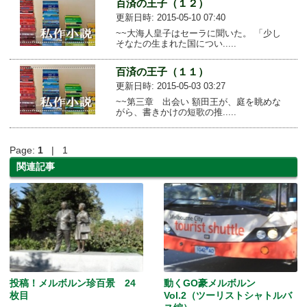
百済の王子（１２）
更新日時: 2015-05-10 07:40
~~大海人皇子はセーラに聞いた。 「少し
そなたの生まれた国につい.....
百済の王子（１１）
更新日時: 2015-05-03 03:27
~~第三章 出会い 額田王が、庭を眺めな
がら、書きかけの短歌の推.....
Page:
1
| 1
関連記事
投稿！メルボルン珍百景 24
動くGO豪メルボルン
枚目
Vol.2（ツーリストシャトルバ