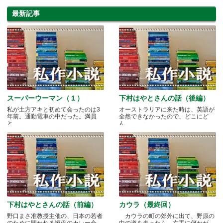
最新記事
スーパーウーマン（１）
下村はやとさんの話（後編）
私が土方アキと初めて会ったのは3
オーストラリアに来た時は、英語が
年前。通勤電車の中だった。満員
全然できなかったので、どこにど
と.....
ん.....
下村はやとさんの話（前編）
カウラ（最終回）
野口まさ准教授主催の、日本の若者
カウラの町の郊外に出て、野原の
のために開かれる恒例のカレー会
中の道を走ったら、右手に何かが