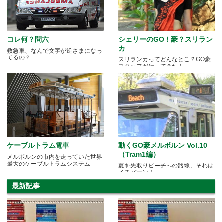
コレ何？問六
シェリーのGO！豪？スリラン
カ
救急車、なんで文字が逆さまになっ
てるの？
スリランカってどんなとこ？GO豪
スタッフが行ってきた！
ケーブルトラム電車
動くGO豪メルボルン Vol.10
（Tram1編）
メルボルンの市内を走っていた世界
最大のケーブルトラムシステム
夏を先取りビーチへの路線、それは
イチバーン！
最新記事