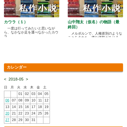
カウラ（１）
山中翔太（仮名）の物語（最
終回）
一度は行ってみたいと思いなが
ら、なかなか足を運べなかったカウ
メルボルンで、人種差別のような
ラ.....
ことをされた、嫌な体験がありま
す.....
カレンダー
<
2018-05
>
日
月
火
水
木
金
土
01
02
03
04
05
06
07
08
09
10
11
12
13
14
15
16
17
18
19
20
21
22
23
24
25
26
27
28
29
30
31