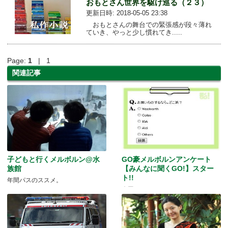
おもとさん世界を駆け巡る（２３）
更新日時: 2018-05-05 23:38
おもとさんの舞台での緊張感が段々薄れ
ていき、やっと少し慣れてき.....
Page:
1
| 1
関連記事
子どもと行くメルボルン@水
GO豪メルボルンアンケート
族館
【みんなに聞くGO!】スター
ト!!
年間パスのススメ。
今回のテーマはこちら！