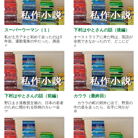
スーパーウーマン（１）
下村はやとさんの話（後編）
私が土方アキと初めて会ったのは3
オーストラリアに来た時は、英語が
年前。通勤電車の中だった。満員
全然できなかったので、どこにど
と.....
ん.....
下村はやとさんの話（前編）
カウラ（最終回）
野口まさ准教授主催の、日本の若者
カウラの町の郊外に出て、野原の
のために開かれる恒例のカレー会
中の道を走ったら、右手に何かが
で.....
見.....