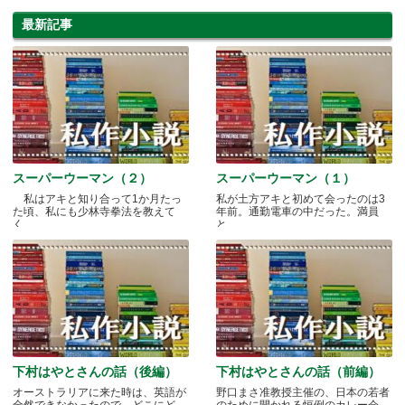
みんなで作る！オーストラリア ソー
シャルガイドブック
最新記事
スーパーウーマン（２）
スーパーウーマン（１）
私はアキと知り合って1か月たっ
私が土方アキと初めて会ったのは3
た頃、私にも少林寺拳法を教えて
年前。通勤電車の中だった。満員
く.....
と.....
下村はやとさんの話（後編）
下村はやとさんの話（前編）
オーストラリアに来た時は、英語が
野口まさ准教授主催の、日本の若者
全然できなかったので、どこにど
のために開かれる恒例のカレー会