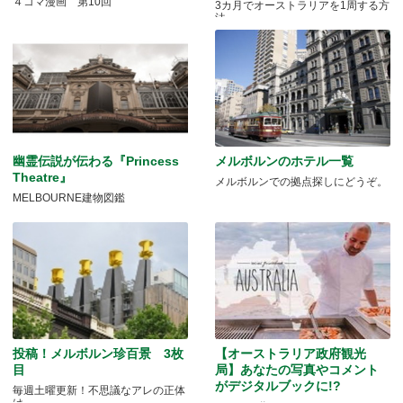
４コマ漫画 第10回
3カ月でオーストラリアを1周する方
法
幽霊伝説が伝わる『Princess
メルボルンのホテル一覧
Theatre』
メルボルンでの拠点探しにどうぞ。
MELBOURNE建物図鑑
投稿！メルボルン珍百景 3枚
【オーストラリア政府観光
目
局】あなたの写真やコメント
がデジタルブックに!?
毎週土曜更新！不思議なアレの正体
は...