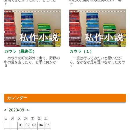
ん.....
で.....
カウラ（最終回）
カウラ（１）
カウラの町の郊外に出て、野原の
一度は行ってみたいと思いなが
中の道を走ったら、右手に何かが
ら、なかなか足を運べなかったカウ
見.....
ラ.....
カレンダー
<
2023-08
>
日
月
火
水
木
金
土
01
02
03
04
05