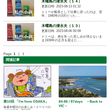
木曜島の潜水夫（１４）
更新日時: 2023-08-13 01:32
トミーが船長として仕事に戻ったのは、翌
年、1940年の3月だった.....
木曜島の潜水夫（１３）
更新日時: 2023-08-06 00:09
トミーは、弟を失った悲しみが消えないま
ま1939年の正月を迎えた.....
Page:
1
| 1
関連記事
第10回 「I'm from OSAKA」
84-86 / 87days －Back to
VIC－
毎週木曜日のお楽しみ！ドーリーの