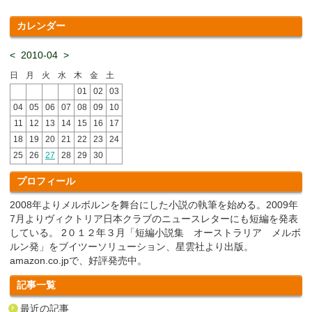
カレンダー
<
2010-04
>
日
月
火
水
木
金
土
01
02
03
04
05
06
07
08
09
10
11
12
13
14
15
16
17
18
19
20
21
22
23
24
25
26
27
28
29
30
プロフィール
2008年よりメルボルンを舞台にした小説の執筆を始める。2009年
7月よりヴィクトリア日本クラブのニュースレターにも短編を発表
している。 2０１２年３月「短編小説集 オーストラリア メルボ
ルン発」をブイツーソリューション、星雲社より出版。
amazon.co.jpで、好評発売中。
記事一覧
最近の記事