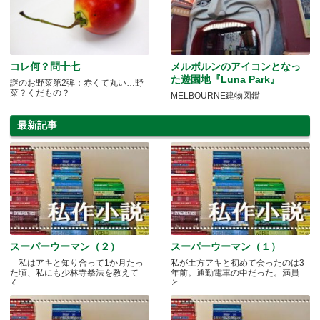
コレ何？問十七
メルボルンのアイコンとなっ
た遊園地『Luna Park』
謎のお野菜第2弾：赤くて丸い…野
菜？くだもの？
MELBOURNE建物図鑑
最新記事
スーパーウーマン（２）
スーパーウーマン（１）
私はアキと知り合って1か月たっ
私が土方アキと初めて会ったのは3
た頃、私にも少林寺拳法を教えて
年前。通勤電車の中だった。満員
く.....
と.....