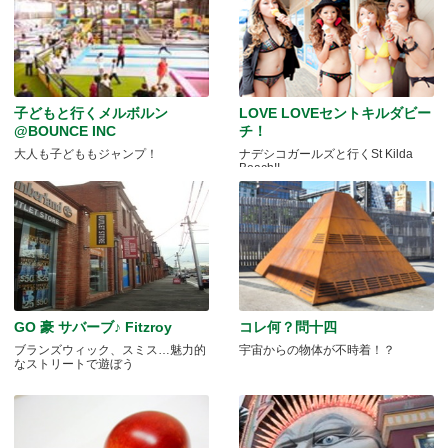
子どもと行くメルボルン
LOVE LOVEセントキルダビー
@BOUNCE INC
チ！
大人も子どももジャンプ！
ナデシコガールズと行くSt Kilda
Beach!!
GO 豪 サバーブ♪ Fitzroy
コレ何？問十四
ブランズウィック、スミス…魅力的
宇宙からの物体が不時着！？
なストリートで遊ぼう