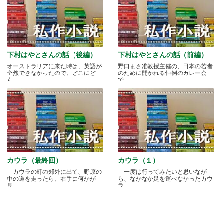
下村はやとさんの話（後編）
下村はやとさんの話（前編）
オーストラリアに来た時は、英語が
野口まさ准教授主催の、日本の若者
全然できなかったので、どこにど
のために開かれる恒例のカレー会
ん.....
で.....
カウラ（最終回）
カウラ（１）
カウラの町の郊外に出て、野原の
一度は行ってみたいと思いなが
中の道を走ったら、右手に何かが
ら、なかなか足を運べなかったカウ
見.....
ラ.....