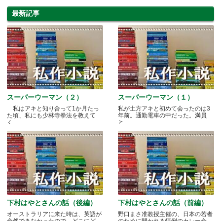
最新記事
スーパーウーマン（２）
スーパーウーマン（１）
私はアキと知り合って1か月たっ
私が土方アキと初めて会ったのは3
た頃、私にも少林寺拳法を教えて
年前。通勤電車の中だった。満員
く.....
と.....
下村はやとさんの話（後編）
下村はやとさんの話（前編）
オーストラリアに来た時は、英語が
野口まさ准教授主催の、日本の若者
全然できなかったので、どこにど
のために開かれる恒例のカレー会