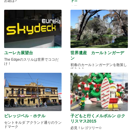
ト!!
お題は?
今回のテーマはこちら！
ユーレカ展望台
世界遺産 カールトンガーデ
ン
The Edgeのスリルは世界でココだ
け！
初春のカールトンガーデンを散策し
てみよう。
ビレッジベル・ホテル
子どもと行くメルボルン @ク
リスマス2015
セントキルダ アクランド通りのラン
ドマーク
必見！レゴツリー✩