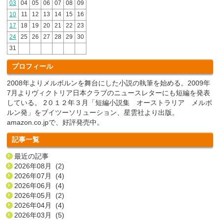
03
04
05
06
07
08
09
10
11
12
13
14
15
16
17
18
19
20
21
22
23
24
25
26
27
28
29
30
31
プロフィール
2008年よりメルボルンを舞台にした小説の執筆を始める。2009年
7月よりヴィクトリア日本クラブのニュースレターにも短編を発表
している。 2０１２年３月「短編小説集 オーストラリア メルボ
ルン発」をブイツーソリューション、星雲社より出版。
amazon.co.jpで、好評発売中。
記事一覧
最近の記事
2026年08月 (2)
2026年07月 (4)
2026年06月 (4)
2026年05月 (2)
2026年04月 (4)
2026年03月 (5)