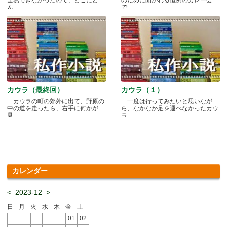
ん.....
で.....
カウラ（最終回）
カウラ（１）
カウラの町の郊外に出て、野原の
一度は行ってみたいと思いなが
中の道を走ったら、右手に何かが
ら、なかなか足を運べなかったカウ
見.....
ラ.....
カレンダー
<
2023-12
>
日
月
火
水
木
金
土
01
02