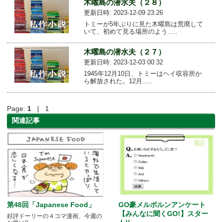
木曜島の潜水夫（２８）
更新日時: 2023-12-09 23:26
トミーが5年ぶりに見た木曜島は荒廃して
いて、初めて見る場所のよう.....
木曜島の潜水夫（２７）
更新日時: 2023-12-03 00:32
1945年12月10日、トミーはヘイ収容所か
ら解放された。12月.....
Page:
1
| 1
関連記事
第48回「Japanese Food」
GO豪メルボルンアンケート
【みんなに聞くGO!】スター
好評ドーリーの４コマ漫画、今週の