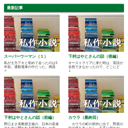
最新記事
スーパーウーマン（１）
下村はやとさんの話（後編）
私が土方アキと初めて会ったのは3
オーストラリアに来た時は、英語が
年前。通勤電車の中だった。満員
全然できなかったので、どこにど
と.....
ん.....
下村はやとさんの話（前編）
カウラ（最終回）
野口まさ准教授主催の、日本の若者
カウラの町の郊外に出て、野原の
のために開かれる恒例のカレー会
中の道を走ったら、右手に何かが