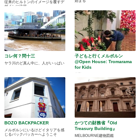
始まる
従来のヒルトンのイメージを覆すデ
ザインに注目
コレ何？問十三
子どもと行くメルボルン
@Open House: Tromarama
ヤラ川のど真ん中に、人がいっぱい
for Kids
体験するアート♪
BOZO BACKPACKER
かつての財務省『Old
Treasury Building』
メルボルンにいるけどイタリアを感
じるバックパッカーへようこそ
MELBOURNE建物図鑑