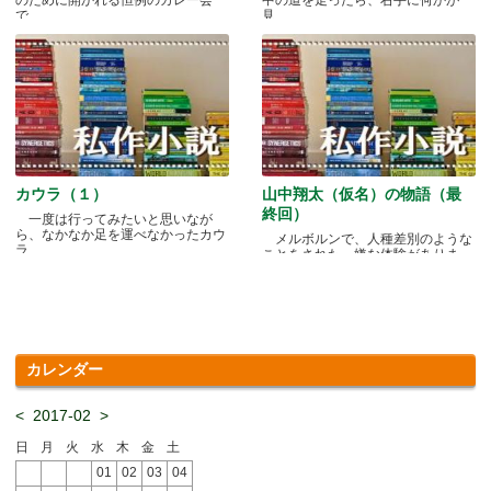
で.....
見.....
カウラ（１）
山中翔太（仮名）の物語（最
終回）
一度は行ってみたいと思いなが
ら、なかなか足を運べなかったカウ
メルボルンで、人種差別のような
ラ.....
ことをされた、嫌な体験がありま
す.....
カレンダー
<
2017-02
>
日
月
火
水
木
金
土
01
02
03
04