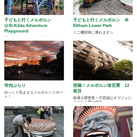
子どもと行くメルボルン
子どもと行くメルボルン ＠
@St.Kilda Adventure
Eltham Lower Park
Playground
ミニ機関車に乗れます☆
通りの奥にひそむ冒険心満載の遊び
場
市内ぶらり
投稿！メルボルン珍百景 12
枚目
ゆっくり気ままなメルボルンリポー
ト！
毎週土曜更新！不思議なオブジェに
まつわる愛の物語