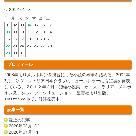
<
2012-01
>
日
月
火
水
木
金
土
01
02
03
04
05
06
07
08
09
10
11
12
13
14
15
16
17
18
19
20
21
22
23
24
25
26
27
28
29
30
31
プロフィール
2008年よりメルボルンを舞台にした小説の執筆を始める。2009年
7月よりヴィクトリア日本クラブのニュースレターにも短編を発表
している。 2０１２年３月「短編小説集 オーストラリア メルボ
ルン発」をブイツーソリューション、星雲社より出版。
amazon.co.jpで、好評発売中。
記事一覧
最近の記事
2026年08月 (1)
2026年07月 (4)