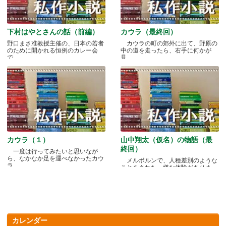
下村はやとさんの話（前編）
カウラ（最終回）
野口まさ准教授主催の、日本の若者
カウラの町の郊外に出て、野原の
のために開かれる恒例のカレー会
中の道を走ったら、右手に何かが
で.....
見.....
カウラ（１）
山中翔太（仮名）の物語（最
終回）
一度は行ってみたいと思いなが
ら、なかなか足を運べなかったカウ
メルボルンで、人種差別のような
ラ.....
ことをされた、嫌な体験がありま
す.....
カレンダー