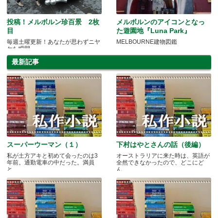
投稿！メルボルン珍百景 2枚
メルボルンのアイコンとなっ
目
た遊園地『Luna Park』
毎週土曜更新！あなたが思わずニヤ
MELBOURNE建物図鑑
ケた瞬間
最新記事
スーパーウーマン（１）
下村はやとさんの話（後編）
私が土方アキと初めて会ったのは3
オーストラリアに来た時は、英語が
年前。通勤電車の中だった。満員
全然できなかったので、どこにど
と.....
ん.....