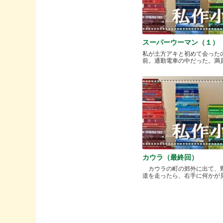
スーパーウーマン（１）
私が土方アキと初めて会った
前。通勤電車の中だった。満員と.
カウラ（最終回）
カウラの町の郊外に出て、
道を走ったら、右手に何かが見..