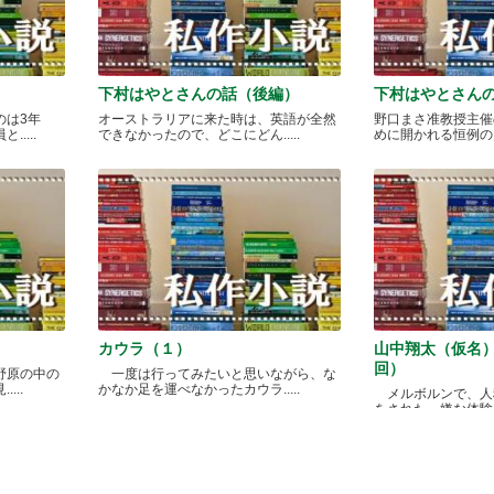
下村はやとさんの話（後編）
下村はやとさん
のは3年
オーストラリアに来た時は、英語が全然
野口まさ准教授主催
....
できなかったので、どこにどん.....
めに開かれる恒例のカレ
カウラ（１）
山中翔太（仮名
回）
野原の中の
一度は行ってみたいと思いながら、な
...
かなか足を運べなかったカウラ.....
メルボルンで、人
をされた、嫌な体験があ