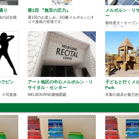
通り
第1回 『無言の圧力』
メルボルン・リ
ー
熱の試合模
週1回のお楽しみ。GO豪メルボルンに4
。
コマ漫画の登場です。
期待度大！オープン
ル・センター。
eryでピン
アート地区の中心メルボルン・リ
子どもと行くメルボ
サイタル・センター
Park
 ※写真無
MELBOURNE建物図鑑
木製の遊具が魅力的