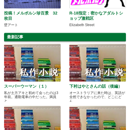
投稿！メルボルン珍百景 32
R-18指定：密かなアダルトシ
枚目
ョップ激戦区
壁アート
Elizabeth Street
最新記事
スーパーウーマン（１）
下村はやとさんの話（後編）
私が土方アキと初めて会ったのは3
オーストラリアに来た時は、英語が
年前。通勤電車の中だった。満員
全然できなかったので、どこにど
と.....
ん.....