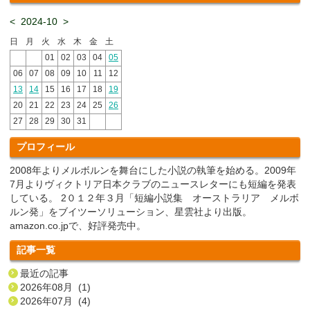
<
2024-10
>
日
月
火
水
木
金
土
01
02
03
04
05
06
07
08
09
10
11
12
13
14
15
16
17
18
19
20
21
22
23
24
25
26
27
28
29
30
31
プロフィール
2008年よりメルボルンを舞台にした小説の執筆を始める。2009年
7月よりヴィクトリア日本クラブのニュースレターにも短編を発表
している。 2０１２年３月「短編小説集 オーストラリア メルボ
ルン発」をブイツーソリューション、星雲社より出版。
amazon.co.jpで、好評発売中。
記事一覧
最近の記事
2026年08月 (1)
2026年07月 (4)