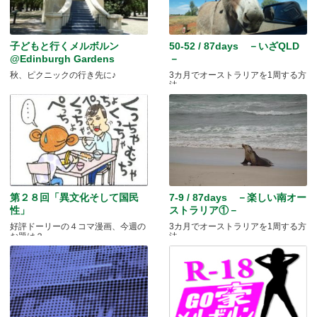
子どもと行くメルボルン
50-52 / 87days －いざQLD
@Edinburgh Gardens
－
秋、ピクニックの行き先に♪
3カ月でオーストラリアを1周する方
法
第２８回「異文化そして国民
7-9 / 87days －楽しい南オー
性」
ストラリア①－
好評ドーリーの４コマ漫画、今週の
3カ月でオーストラリアを1周する方
お題は？
法