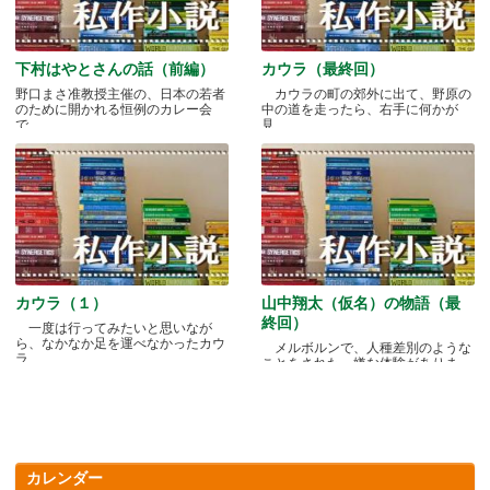
下村はやとさんの話（前編）
カウラ（最終回）
野口まさ准教授主催の、日本の若者
カウラの町の郊外に出て、野原の
のために開かれる恒例のカレー会
中の道を走ったら、右手に何かが
で.....
見.....
カウラ（１）
山中翔太（仮名）の物語（最
終回）
一度は行ってみたいと思いなが
ら、なかなか足を運べなかったカウ
メルボルンで、人種差別のような
ラ.....
ことをされた、嫌な体験がありま
す.....
カレンダー