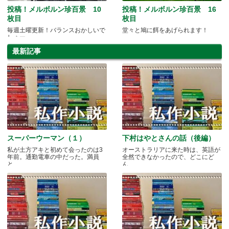
投稿！メルボルン珍百景 10
投稿！メルボルン珍百景 16
枚目
枚目
毎週土曜更新！バランスおかしいで
堂々と鳩に餌をあげられます！
しょー。。。
最新記事
スーパーウーマン（１）
下村はやとさんの話（後編）
私が土方アキと初めて会ったのは3
オーストラリアに来た時は、英語が
年前。通勤電車の中だった。満員
全然できなかったので、どこにど
と.....
ん.....