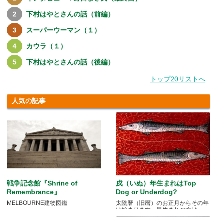
下村はやとさんの話（前編）
スーパーウーマン（１）
カウラ（１）
下村はやとさんの話（後編）
トップ20リストへ
人気の記事
戦争記念館『Shrine of
戌（いぬ）年生まれはTop
Remembrance』
Dog or Underdog?
MELBOURNE建物図鑑
太陰暦（旧暦）のお正月からその年
は始まります。早生まれの方は.....