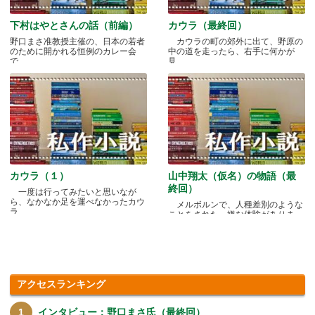
下村はやとさんの話（前編）
カウラ（最終回）
野口まさ准教授主催の、日本の若者
カウラの町の郊外に出て、野原の
のために開かれる恒例のカレー会
中の道を走ったら、右手に何かが
で.....
見.....
カウラ（１）
山中翔太（仮名）の物語（最
終回）
一度は行ってみたいと思いなが
ら、なかなか足を運べなかったカウ
メルボルンで、人種差別のような
ラ.....
ことをされた、嫌な体験がありま
す.....
アクセスランキング
インタビュー：野口まさ氏（最終回）