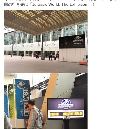
回の行き先は「Jurassic World: The Exhibition」！