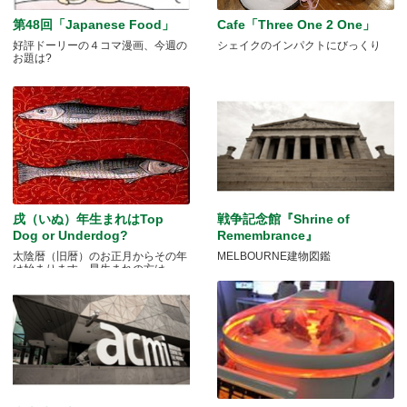
第48回「Japanese Food」
Cafe「Three One 2 One」
好評ドーリーの４コマ漫画、今週の
シェイクのインパクトにびっくり
お題は?
戌（いぬ）年生まれはTop
戦争記念館『Shrine of
Dog or Underdog?
Remembrance』
太陰暦（旧暦）のお正月からその年
MELBOURNE建物図鑑
は始まります。早生まれの方は.....