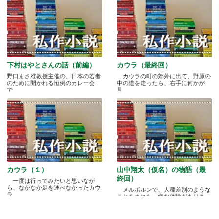
下村はやとさんの話（前編）
カウラ（最終回）
野口まさ准教授主催の、日本の若者
カウラの町の郊外に出て、野原の
のために開かれる恒例のカレー会
中の道を走ったら、右手に何かが
で.....
見.....
カウラ（１）
山中翔太（仮名）の物語（最
終回）
一度は行ってみたいと思いなが
ら、なかなか足を運べなかったカウ
メルボルンで、人種差別のような
ラ.....
ことをされた、嫌な体験がありま
す.....