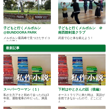
子どもと行くメルボルン
子どもと行くメルボルン ＠
@BUNDOORA PARK
南西館剣道クラブ
メルボルン最高峰で見つけたサイコ
武道で心と体を鍛えよう！
ーな公園！
最新記事
スーパーウーマン（１）
下村はやとさんの話（後編）
私が土方アキと初めて会ったのは3
オーストラリアに来た時は、英語が
年前。通勤電車の中だった。満員
全然できなかったので、どこにど
と.....
ん.....