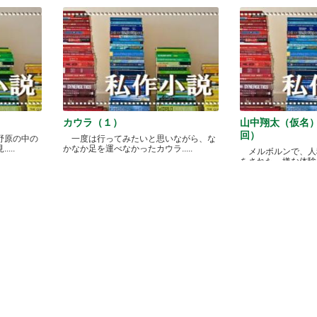
カウラ（１）
山中翔太（仮名
回）
野原の中の
一度は行ってみたいと思いながら、な
...
かなか足を運べなかったカウラ.....
メルボルンで、人
をされた、嫌な体験があ