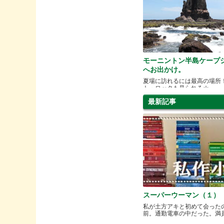
モーニントン半島ケープ
へお出かけ。
夏場に訪れるには最高の場所
ト・ロックも見られる☆
最新記事
スーパーウーマン（１）
私が土方アキと初めて会った
前。通勤電車の中だった。満員と.