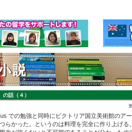
）の話（４）
更
m Angus での勉強と同時にビクトリア国立美術館の
つらかった。というのは料理を完全に作り上げる