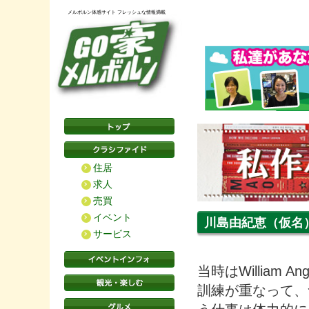
メルボルン体感サイト フレッシュな情報満載
住居
求人
売買
イベント
川島由紀恵（仮名
サービス
当時はWillia
訓練が重なって、