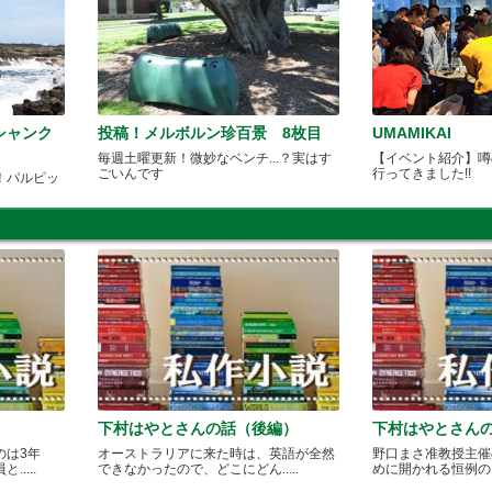
シャンク
投稿！メルボルン珍百景 8枚目
UMAMIKAI
毎週土曜更新！微妙なベンチ...？実はす
【イベント紹介】噂の
ごいんです
行ってきました!!
！パルピッ
下村はやとさんの話（後編）
下村はやとさん
のは3年
オーストラリアに来た時は、英語が全然
野口まさ准教授主催
....
できなかったので、どこにどん.....
めに開かれる恒例のカレ