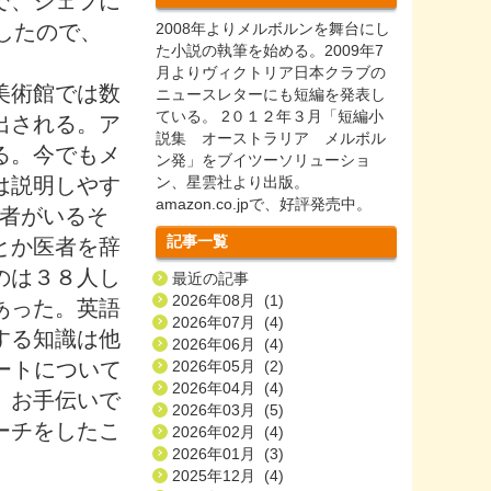
で、シェフに
したので、
2008年よりメルボルンを舞台にし
た小説の執筆を始める。2009年7
月よりヴィクトリア日本クラブの
美術館では数
ニュースレターにも短編を発表し
ている。 2０１２年３月「短編小
出される。ア
説集 オーストラリア メルボル
る。今でもメ
ン発」をブイツーソリューショ
は説明しやす
ン、星雲社より出版。
amazon.co.jpで、好評発売中。
募者がいるそ
記事一覧
とか医者を辞
のは３８人し
最近の記事
2026年08月 (1)
あった。英語
2026年07月 (4)
する知識は他
2026年06月 (4)
本アートについて
2026年05月 (2)
2026年04月 (4)
、お手伝いで
2026年03月 (5)
ーチをしたこ
2026年02月 (4)
2026年01月 (3)
2025年12月 (4)