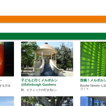
ア－
子どもと行くメルボルン
投稿！メルボルン
@Edinburgh Gardens
する方法
Bourke Stree
プ！？
秋、ピクニックの行き先に♪