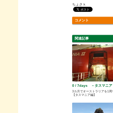
ちょさｋ
コメント
関連記事
0 / 7days －タスマニ
3カ月でオーストラリアを1周
【タスマニア編】