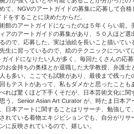
腕力が強くないと不可能であることが分かったの
めて、NGVのアートガイドの募集に応募して合格
ガイドをすることに決めたからだ。
術館のアートガイドになったのは５年くらい前。
ィアのアートガイドの募集があり、５０人ほど選
るので、応募した。実は油絵を長いこと描いてい
先生に習っているので、絵のテクニックについて
ートガイドになりたい人が多く、毎回たくさんの応
のお金持ちの奥様とか退職した大学教授、弁護士
人も多い。ここでも試験があり、最後まで残った
回もテストがあって、私もダメかと思ったことも
べれば驚くほど下手くそだが、日本芸術文化に関
Senior Asian Art Curator が、時たま日
、日本アートに関することはリサーチ、勉強して
されている着物エキジビションでも、自分がリサ
ンに反映されているので、嬉しい。