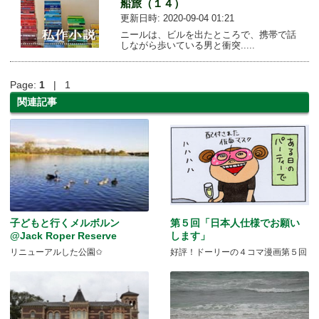
船旅（１４）
更新日時: 2020-09-04 01:21
ニールは、ビルを出たところで、携帯で話
しながら歩いている男と衝突.....
Page:
1
| 1
関連記事
子どもと行くメルボルン
第５回「日本人仕様でお願い
@Jack Roper Reserve
します」
リニューアルした公園✩
好評！ドーリーの４コマ漫画第５回