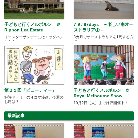
子どもと行くメルボルン ＠
7-9 / 87days －楽しい南オー
Rippon Lea Estate
ストラリア①－
イースターサンデーにはエッグハン
3カ月でオーストラリアを1周する方
トも！
法
第２１回「ビューティー」
子どもと行くメルボルン ＠
Royal Melbourne Show
好評ドーリーの４コマ漫画、今週の
お題は？
10月2日（火）まで好評開催中！！
最新記事