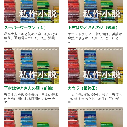
スーパーウーマン（１）
下村はやとさんの話（後編）
私が土方アキと初めて会ったのは3
オーストラリアに来た時は、英語が
年前。通勤電車の中だった。満員
全然できなかったので、どこにど
と.....
ん.....
下村はやとさんの話（前編）
カウラ（最終回）
野口まさ准教授主催の、日本の若者
カウラの町の郊外に出て、野原の
のために開かれる恒例のカレー会
中の道を走ったら、右手に何かが
で.....
見.....