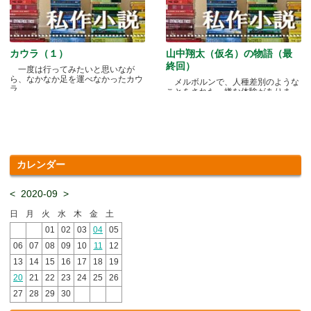
カウラ（１）
山中翔太（仮名）の物語（最
終回）
一度は行ってみたいと思いなが
ら、なかなか足を運べなかったカウ
メルボルンで、人種差別のような
ラ.....
ことをされた、嫌な体験がありま
す.....
カレンダー
<
2020-09
>
日
月
火
水
木
金
土
01
02
03
04
05
06
07
08
09
10
11
12
13
14
15
16
17
18
19
20
21
22
23
24
25
26
27
28
29
30