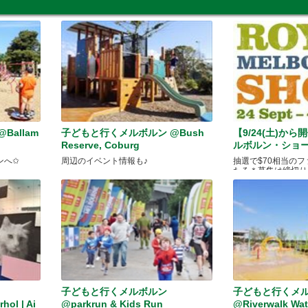
allam
子どもと行くメルボルン @Bush
【9/24(土)か
Reserve, Coburg
ルボルン・ショ
ンへ✩
周辺のイベント情報も♪
抽選で$70相当の
たる＊募集は締切り
ン
子どもと行くメルボルン
子どもと行くメ
hol | Ai
@parkrun & Kids Run
@Riverwalk Wat