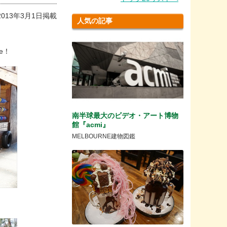
2013年3月1日掲載
人気の記事
e！
南半球最大のビデオ・アート博物
館『acmi』
MELBOURNE建物図鑑