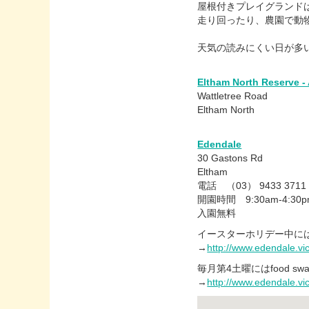
屋根付きプレイグランド
走り回ったり、農園で動
天気の読みにくい日が多
Eltham North Reserve -
Wattletree Road
Eltham North
Edendale
30 Gastons Rd
Eltham
電話 （03） 9433 371
開園時間 9:30am-4:30p
入園無料
イースターホリデー中に
→
http://www.edendale.vi
毎月第4土曜にはfood 
→
http://www.edendale.v