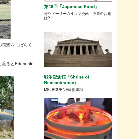
第48回「Japanese Food」
好評ドーリーの４コマ漫画、今週のお題
は?
の喧騒をしばらく
とEdendale
戦争記念館『Shrine of
Remembrance』
MELBOURNE建物図鑑