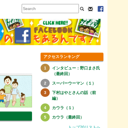
アクセスランキング
インタビュー：野口まさ氏
（最終回）
スーパーウーマン（１）
下村はやとさんの話（前
編）
カウラ（１）
カウラ（最終回）
トップ20リストへ