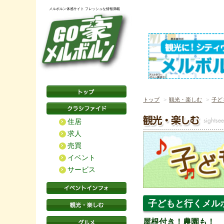
メルボルン体感サイト フレッシュな情報満載
トップ
観光・楽しむ
子ど
住居
求人
売買
イベント
サービス
子どもと行くメルボルン
屋根付き！農園も！