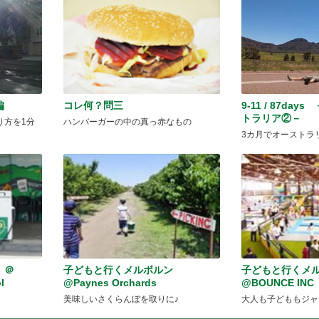
編
コレ何？問三
9-11 / 87da
トラリア②－
り方を1分
ハンバーガーの中の真っ赤なもの
3カ月でオーストラ
 ＠
子どもと行くメルボルン
子どもと行くメ
l
@Paynes Orchards
@BOUNCE INC
美味しいさくらんぼを取りに♪
大人も子どももジャ