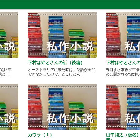
下村はやとさんの話（後編）
下村はやとさん
のは3年
オーストラリアに来た時は、英語が全然
野口まさ准教授主催
....
できなかったので、どこにどん.....
めに開かれる恒例のカレ
カウラ（１）
山中翔太（仮名