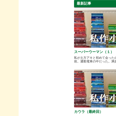
最新記事
スーパーウーマン（１）
私が土方アキと初めて会った
前。通勤電車の中だった。満員と.
カウラ（最終回）