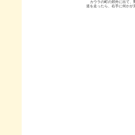
カウラの町の郊外に出て、
道を走ったら、右手に何かが見..