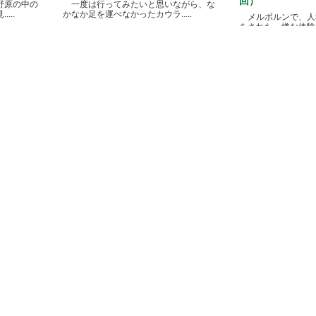
回）
野原の中の
一度は行ってみたいと思いながら、な
...
かなか足を運べなかったカウラ.....
メルボルンで、人
をされた、嫌な体験があ