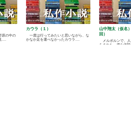
カウラ（１）
山中翔太（仮名
回）
野原の中の
一度は行ってみたいと思いながら、な
...
かなか足を運べなかったカウラ.....
メルボルンで、人
をされた、嫌な体験があ