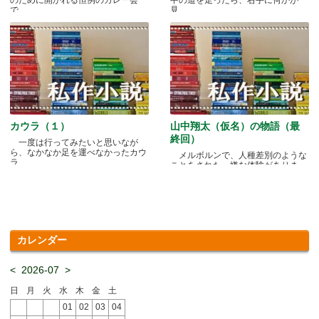
で.....
見.....
カウラ（１）
山中翔太（仮名）の物語（最
終回）
一度は行ってみたいと思いなが
ら、なかなか足を運べなかったカウ
メルボルンで、人種差別のような
ラ.....
ことをされた、嫌な体験がありま
す.....
カレンダー
<
2026-07
>
日
月
火
水
木
金
土
01
02
03
04