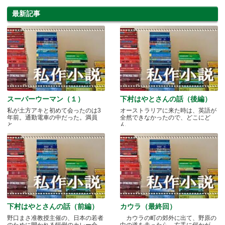
最新記事
スーパーウーマン（１）
下村はやとさんの話（後編）
私が土方アキと初めて会ったのは3
オーストラリアに来た時は、英語が
年前。通勤電車の中だった。満員
全然できなかったので、どこにど
と.....
ん.....
下村はやとさんの話（前編）
カウラ（最終回）
野口まさ准教授主催の、日本の若者
カウラの町の郊外に出て、野原の
のために開かれる恒例のカレー会
中の道を走ったら、右手に何かが