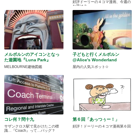
好評ドーリーの４コマ漫画、今週の
お題は？
メルボルンのアイコンとなっ
子どもと行くメルボルン
た遊園地『Luna Park』
@Alice's Wonderland
MELBOURNE建物図鑑
屋内の人気スポット✩
コレ何？問十九
第６回「あっつぅー！」
サザンクロス駅で見かけたこの標
好評！ドーリーの４コマ漫画第６回
識…『Coach』って…バッグ？