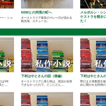
NSWとの州境の町へ
メルボルン・シ
ケストラを聴き
ヤー・ショ
オーストラリア最長のマレー川が流れる
た！
観光地、エチューカ。
感動のクラシック音
術。
下村はやとさんの話（後編）
下村はやとさん
のは3年
オーストラリアに来た時は、英語が全然
野口まさ准教授主催
....
できなかったので、どこにどん.....
めに開かれる恒例のカレ