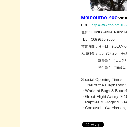
Melbourne Zoo
*20
URL：
http://www.zoo.org.au
住所：Elliott Avenue, Parkvill
TEL：
(03) 9285 9300
営業時間：月ー日 9:00AM-5:
入場料金：大人 $24.80 子
家族割引（大人2人、子供
学生割引（16歳以上）$
Special Opening Times
・Trail of the Elephants
・World of Bugs & Butter
・Great Flight Aviary: 9
・Reptiles & Frogs: 9:3
・Carousel (weekends, p