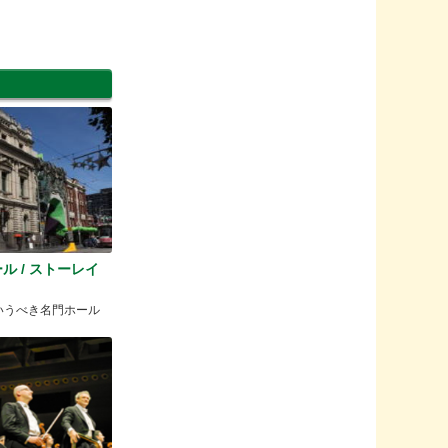
ル / ストーレイ
もいうべき名門ホール