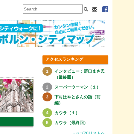
アクセスランキング
インタビュー：野口まさ氏
（最終回）
スーパーウーマン（１）
下村はやとさんの話（前
編）
カウラ（１）
カウラ（最終回）
トップ20リストへ