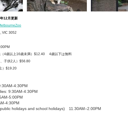
10年12月更新
/MelbourneZoo
e, VIC 3052
00PM
供（4歳以上16歳未満）$12.40 4歳以下は無料
2人）$56.80
19.20
: 9:30AM-4:30PM
flies: 9:30AM-4:30PM
:15AM-5:00PM
0AM-4:30PM
ublic holidays and school holidays) 11.30AM–2.00PM