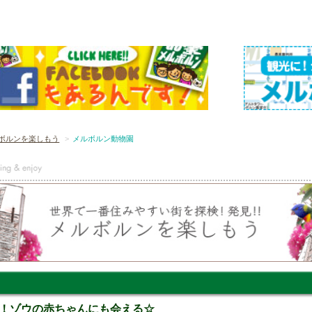
ボルンを楽しもう
メルボルン動物園
！ゾウの赤ちゃんにも会える☆