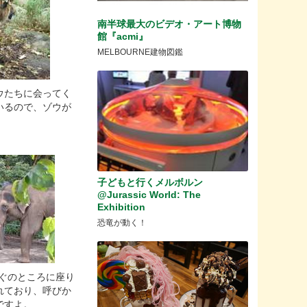
南半球最大のビデオ・アート博物
館『acmi』
MELBOURNE建物図鑑
ウたちに会ってく
いるので、ゾウが
子どもと行くメルボルン
@Jurassic World: The
Exhibition
恐竜が動く！
ぐのところに座り
れており、呼びか
ですよ。