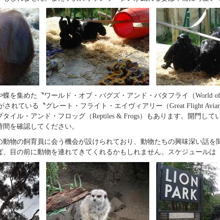
を集めた〝ワールド・オブ・バグズ・アンド・バタフライ（World of B
の飼育がされている〝グレート・フライト・エイヴィアリー（Great Flight Av
イル・アンド・フロッグ（Reptiles & Frogs）もあります。開門し
時間を確認してください。
の動物の飼育員に会う機会が設けられており、動物たちの興味深い話を
ば、目の前に動物を連れてきてくれるかもしれません。スケジュール