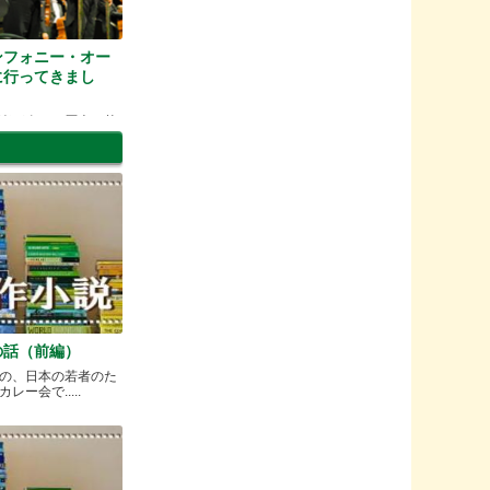
ンフォニー・オー
に行ってきまし
楽が奏でる歴史と芸
の話（前編）
の、日本の若者のた
ー会で.....