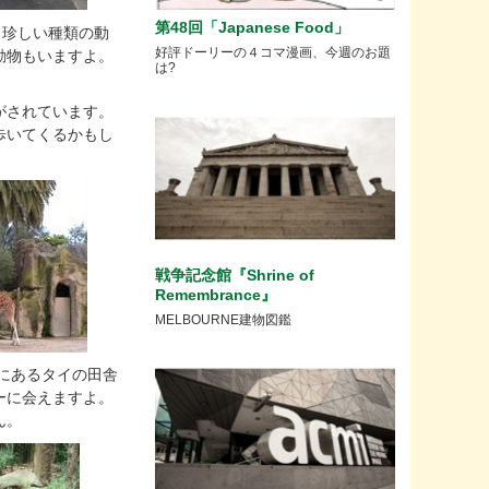
第48回「Japanese Food」
ても珍しい種類の動
好評ドーリーの４コマ漫画、今週のお題
動物もいますよ。
は?
がされています。
歩いてくるかもし
戦争記念館『Shrine of
Remembrance』
MELBOURNE建物図鑑
の中にあるタイの田舎
ーに会えますよ。
ん。