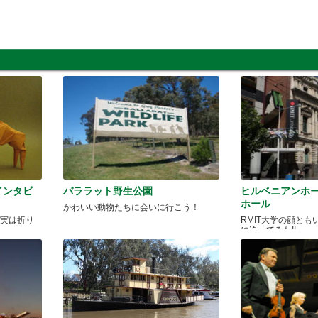
インタビ
バララット野生公園
ヒルベニアンホー
ホール
かわいい動物たちに会いに行こう！
も実は折り
RMIT大学の顔と
に迫ってみた!!