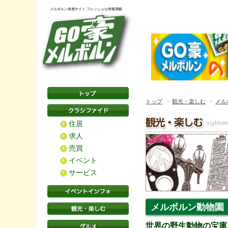
メルボルン体感サイト フレッシュな情報満載
トップ
観光・楽しむ
メル
住居
求人
売買
イベント
サービス
メルボルン動物園
世界の野生動物の宝庫