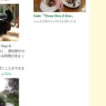
Cafe「Three One 2 One」
シェイクのインパクトにびっくり
ugs &
iary）、爬虫類やカ
ている時間が決まっ
聞くことができま
は
こちら