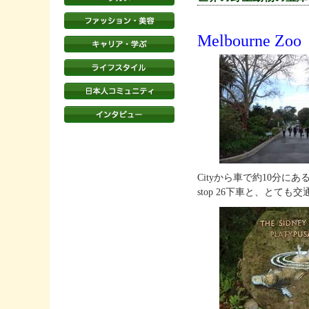
Melbourne Zo
Cityから車で約10分にある〝
stop 26下車と、と