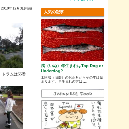
2010年12月3日掲載
人気の記事
戌（いぬ）年生まれはTop Dog or
Underdog?
k駅、トラムは55番
太陰暦（旧暦）のお正月からその年は始
。
まります。早生まれの方は.....