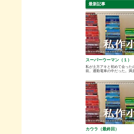
最新記事
スーパーウーマン（１）
私が土方アキと初めて会った
前。通勤電車の中だった。満員と.
カウラ（最終回）