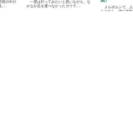
回）
野原の中の
一度は行ってみたいと思いながら、な
...
かなか足を運べなかったカウラ.....
メルボルンで、人
をされた、嫌な体験があ