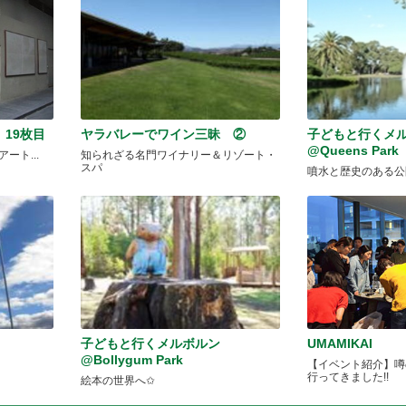
19枚目
ヤラバレーでワイン三昧 ②
子どもと行くメ
@Queens Park
ート...
知られざる名門ワイナリー＆リゾート・
スパ
噴水と歴史のある公
子どもと行くメルボルン
UMAMIKAI
@Bollygum Park
【イベント紹介】噂の
行ってきました!!
絵本の世界へ✩