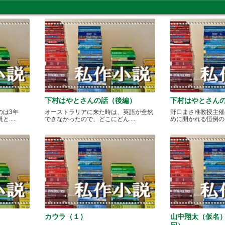
下村はやとさんの話（後編）
下村はやとさん
のは3年
オーストラリアに来た時は、英語が全然
野口まさ准教授主催
....
できなかったので、どこにどん.....
めに開かれる恒例のカレ
カウラ（１）
山中翔太（仮名