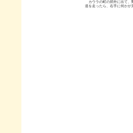
カウラの町の郊外に出て、
道を走ったら、右手に何かが見..