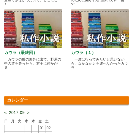
ん.....
で.....
カウラ（最終回）
カウラ（１）
カウラの町の郊外に出て、野原の
一度は行ってみたいと思いなが
中の道を走ったら、右手に何かが
ら、なかなか足を運べなかったカウ
見.....
ラ.....
カレンダー
<
2017-09
>
日
月
火
水
木
金
土
01
02