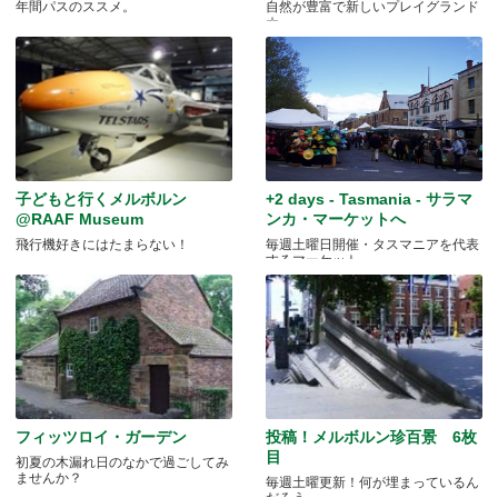
年間パスのススメ。
自然が豊富で新しいプレイグランド
☆
子どもと行くメルボルン
+2 days - Tasmania - サラマ
@RAAF Museum
ンカ・マーケットへ
飛行機好きにはたまらない！
毎週土曜日開催・タスマニアを代表
するマーケット
フィッツロイ・ガーデン
投稿！メルボルン珍百景 6枚
目
初夏の木漏れ日のなかで過ごしてみ
ませんか？
毎週土曜更新！何が埋まっているん
だろう...