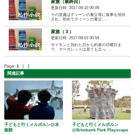
家族（最終回）
更新日時: 2017-09-10 00:09
その翌週はディーンの養父母に食事を招待
され、初めてディーンの養父.....
家族（３）
更新日時: 2017-09-03 00:59
サイモンと別れた日から約束の日曜日ま
で、マーガレットは居ても立っ.....
Page:
1
| 1
関連記事
子どもと行くメルボルン@水
子どもと行くメルボルン
族館
@Brimbank Park Playscape