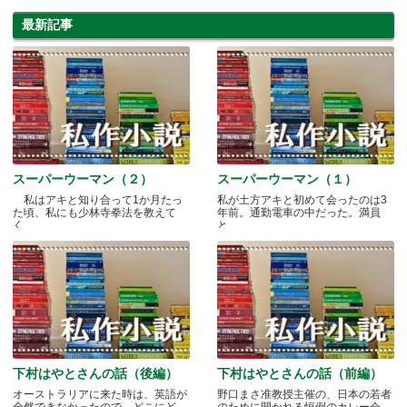
最新記事
スーパーウーマン（２）
スーパーウーマン（１）
私はアキと知り合って1か月たっ
私が土方アキと初めて会ったのは3
た頃、私にも少林寺拳法を教えて
年前。通勤電車の中だった。満員
く.....
と.....
下村はやとさんの話（後編）
下村はやとさんの話（前編）
オーストラリアに来た時は、英語が
野口まさ准教授主催の、日本の若者
全然できなかったので、どこにど
のために開かれる恒例のカレー会