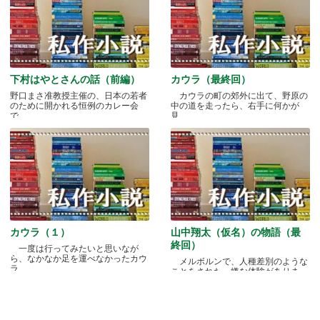
下村はやとさんの話（前編）
カウラ（最終回）
野口まさ准教授主催の、日本の若者
カウラの町の郊外に出て、野原の
のために開かれる恒例のカレー会
中の道を走ったら、右手に何かが
で.....
見.....
カウラ（１）
山中翔太（仮名）の物語（最
終回）
一度は行ってみたいと思いなが
ら、なかなか足を運べなかったカウ
メルボルンで、人種差別のような
ラ.....
ことをされた、嫌な体験がありま
す.....