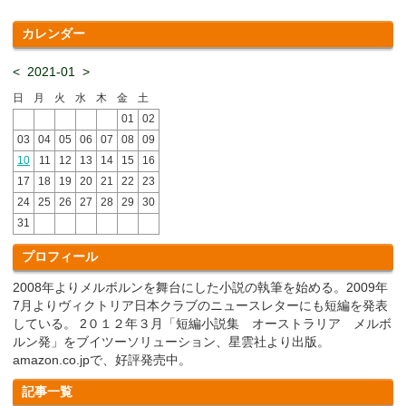
カレンダー
<
2021-01
>
日
月
火
水
木
金
土
01
02
03
04
05
06
07
08
09
10
11
12
13
14
15
16
17
18
19
20
21
22
23
24
25
26
27
28
29
30
31
プロフィール
2008年よりメルボルンを舞台にした小説の執筆を始める。2009年
7月よりヴィクトリア日本クラブのニュースレターにも短編を発表
している。 2０１２年３月「短編小説集 オーストラリア メルボ
ルン発」をブイツーソリューション、星雲社より出版。
amazon.co.jpで、好評発売中。
記事一覧