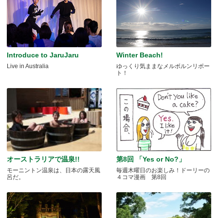
Introduce to JaruJaru
Winter Beach!
Live in Australia
ゆっくり気ままなメルボルンリポー
ト！
オーストラリアで温泉!!
第8回 「Yes or No?」
モーニントン温泉は、日本の露天風
毎週木曜日のお楽しみ！ドーリーの
呂だ。
４コマ漫画 第8回