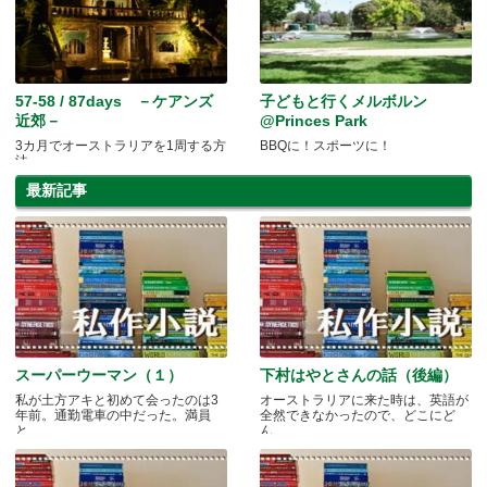
57-58 / 87days －ケアンズ
子どもと行くメルボルン
近郊－
@Princes Park
3カ月でオーストラリアを1周する方
BBQに！スポーツに！
法
最新記事
スーパーウーマン（１）
下村はやとさんの話（後編）
私が土方アキと初めて会ったのは3
オーストラリアに来た時は、英語が
年前。通勤電車の中だった。満員
全然できなかったので、どこにど
と.....
ん.....