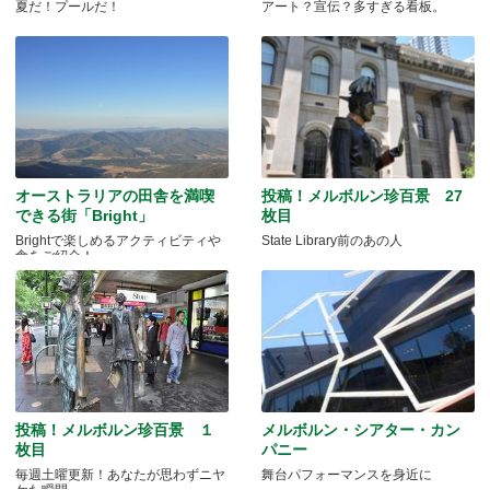
夏だ！プールだ！
アート？宣伝？多すぎる看板。
オーストラリアの田舎を満喫
投稿！メルボルン珍百景 27
できる街「Bright」
枚目
Brightで楽しめるアクティビティや
State Library前のあの人
食をご紹介！
投稿！メルボルン珍百景 １
メルボルン・シアター・カン
枚目
パニー
毎週土曜更新！あなたが思わずニヤ
舞台パフォーマンスを身近に
ケた瞬間