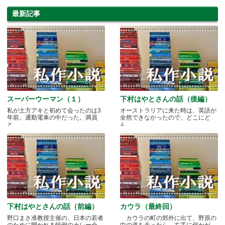
最新記事
スーパーウーマン（１）
下村はやとさんの話（後編）
私が土方アキと初めて会ったのは3
オーストラリアに来た時は、英語が
年前。通勤電車の中だった。満員
全然できなかったので、どこにど
と.....
ん.....
下村はやとさんの話（前編）
カウラ（最終回）
野口まさ准教授主催の、日本の若者
カウラの町の郊外に出て、野原の
のために開かれる恒例のカレー会
中の道を走ったら、右手に何かが