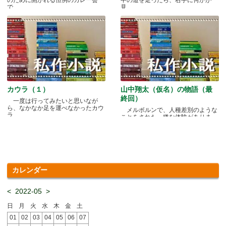
で.....
見.....
カウラ（１）
山中翔太（仮名）の物語（最
終回）
一度は行ってみたいと思いなが
ら、なかなか足を運べなかったカウ
メルボルンで、人種差別のような
ラ.....
ことをされた、嫌な体験がありま
す.....
カレンダー
<
2022-05
>
日
月
火
水
木
金
土
01
02
03
04
05
06
07