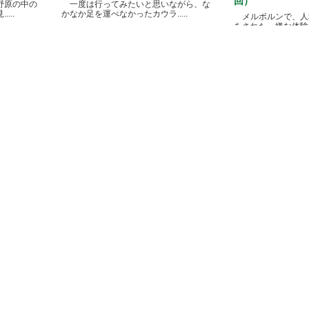
回）
野原の中の
一度は行ってみたいと思いながら、な
...
かなか足を運べなかったカウラ.....
メルボルンで、人
をされた、嫌な体験があ