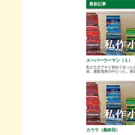
最新記事
スーパーウーマン（１）
私が土方アキと初めて会った
前。通勤電車の中だった。満員と.
カウラ（最終回）