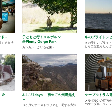
レード－
子どもと行くメルボルン
冬のブライトン
@Plenty Gorge Park
周する方法
冬の美しいブライト
ともに歴史もたっぷ
カンガルーがいる公園♪
 ＠
3-4 / 87days －初めての州境越え
ケーブルトラム
－
メルボルンの市内を
のケーブルトラムシ
３ヶ月でオーストラリアを一周する方法