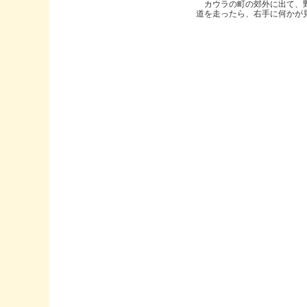
カウラの町の郊外に出て、
道を走ったら、右手に何かが見..