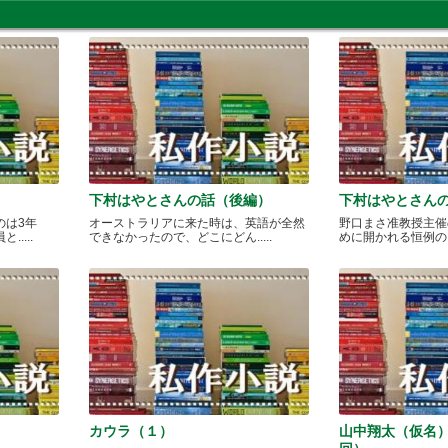
下村はやとさんの話（後編）
下村はやとさん
のは3年
オーストラリアに来た時は、英語が全然
野口まさ准教授主催
....
できなかったので、どこにどん.....
めに開かれる恒例のカレ
カウラ（１）
山中翔太（仮名