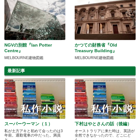
NGVの別館『Ian Potter
かつての財務省『Old
Centre』
Treasury Building』
MELBOURNE建物図鑑
MELBOURNE建物図鑑
最新記事
スーパーウーマン（１）
下村はやとさんの話（後編）
私が土方アキと初めて会ったのは3
オーストラリアに来た時は、英語が
年前。通勤電車の中だった。満員
全然できなかったので、どこにど
と.....
ん.....