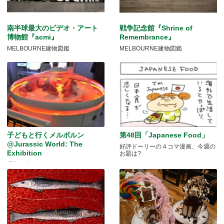
南半球最大のビデオ・アート
戦争記念館『Shrine of
博物館『acmi』
Remembrance』
MELBOURNE建物図鑑
MELBOURNE建物図鑑
子どもと行くメルボルン
第48回「Japanese Food」
@Jurassic World: The
好評ドーリーの４コマ漫画、今週の
Exhibition
お題は?
恐竜が動く！