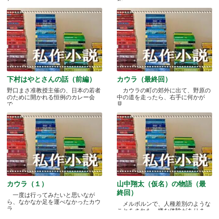
下村はやとさんの話（前編）
カウラ（最終回）
野口まさ准教授主催の、日本の若者
カウラの町の郊外に出て、野原の
のために開かれる恒例のカレー会
中の道を走ったら、右手に何かが
で.....
見.....
カウラ（１）
山中翔太（仮名）の物語（最
終回）
一度は行ってみたいと思いなが
ら、なかなか足を運べなかったカウ
メルボルンで、人種差別のような
ラ.....
ことをされた、嫌な体験がありま
す.....