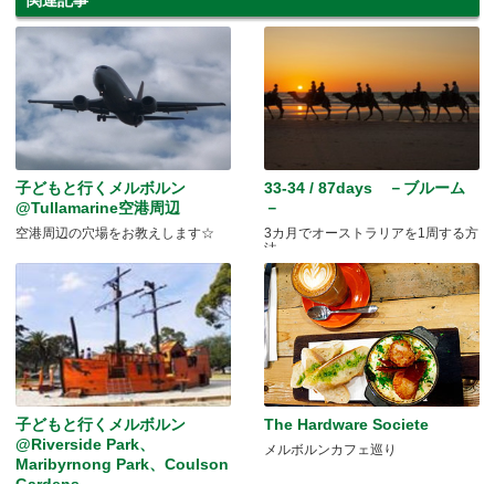
子どもと行くメルボルン
33-34 / 87days －ブルーム
@Tullamarine空港周辺
－
空港周辺の穴場をお教えします☆
3カ月でオーストラリアを1周する方
法
子どもと行くメルボルン
The Hardware Societe
@Riverside Park、
メルボルンカフェ巡り
Maribyrnong Park、Coulson
Gardens