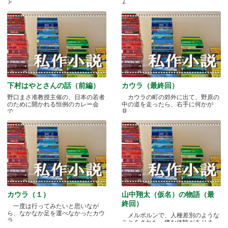
と.....
ん.....
下村はやとさんの話（前編）
カウラ（最終回）
野口まさ准教授主催の、日本の若者
カウラの町の郊外に出て、野原の
のために開かれる恒例のカレー会
中の道を走ったら、右手に何かが
で.....
見.....
カウラ（１）
山中翔太（仮名）の物語（最
終回）
一度は行ってみたいと思いなが
ら、なかなか足を運べなかったカウ
メルボルンで、人種差別のような
ラ.....
ことをされた、嫌な体験がありま