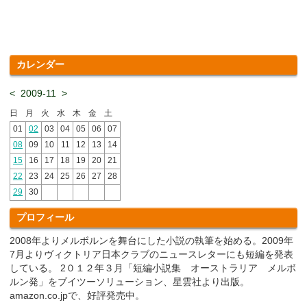
す.....
カレンダー
<
2009-11
>
日
月
火
水
木
金
土
01
02
03
04
05
06
07
08
09
10
11
12
13
14
15
16
17
18
19
20
21
22
23
24
25
26
27
28
29
30
プロフィール
2008年よりメルボルンを舞台にした小説の執筆を始める。2009年
7月よりヴィクトリア日本クラブのニュースレターにも短編を発表
している。 2０１２年３月「短編小説集 オーストラリア メルボ
ルン発」をブイツーソリューション、星雲社より出版。
amazon.co.jpで、好評発売中。