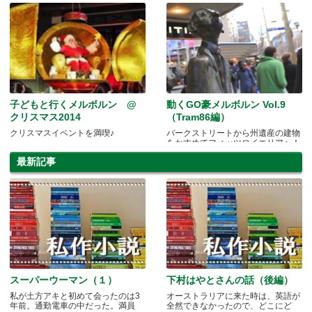
プレイグランドめぐりへ✩
子どもと行くメルボルン @
動くGO豪メルボルン Vol.9
クリスマス2014
（Tram86編）
クリスマスイベントを満喫♪
バークストリートから州遺産の建物
をかすめてフィッツロイエリアへ！
最新記事
スーパーウーマン（１）
下村はやとさんの話（後編）
私が土方アキと初めて会ったのは3
オーストラリアに来た時は、英語が
年前。通勤電車の中だった。満員
全然できなかったので、どこにど