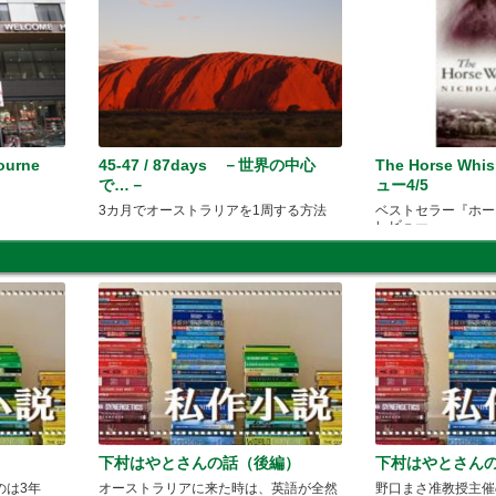
ourne
45-47 / 87days －世界の中心
The Horse Whi
で…－
ュー4/5
。
3カ月でオーストラリアを1周する方法
ベストセラー『ホー
レビュー
下村はやとさんの話（後編）
下村はやとさん
のは3年
オーストラリアに来た時は、英語が全然
野口まさ准教授主催