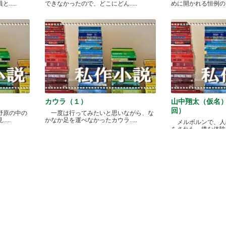
....
できなかったので、どこにどん.....
めに開かれる恒例のカレ
カウラ（１）
山中翔太（仮名
回）
野原の中の
一度は行ってみたいと思いながら、な
...
かなか足を運べなかったカウラ.....
メルボルンで、人
をされた、嫌な体験があ