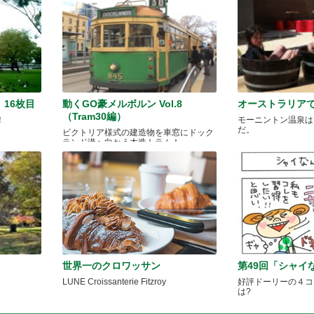
16枚目
動くGO豪メルボルン Vol.8
オーストラリアで
（Tram30編）
！
モーニントン温泉は
だ。
ビクトリア様式の建造物を車窓にドック
ランド港へ向かう木造トラム！
世界一のクロワッサン
第49回「シャイ
LUNE Croissanterie Fitzroy
好評ドーリーの４コ
は?