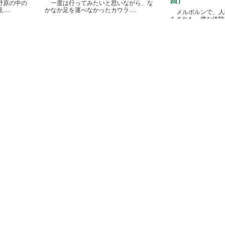
回）
野原の中の
一度は行ってみたいと思いながら、な
...
かなか足を運べなかったカウラ.....
メルボルンで、人
をされた、嫌な体験があ