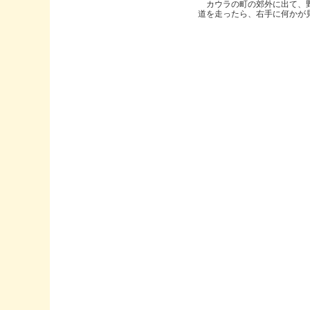
カウラの町の郊外に出て、
道を走ったら、右手に何かが見..