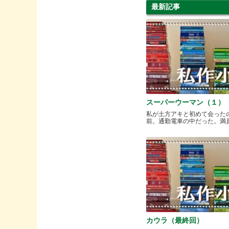
最新記事
スーパーウーマン（１）
私が土方アキと初めて会った
前。通勤電車の中だった。満員と.
カウラ（最終回）