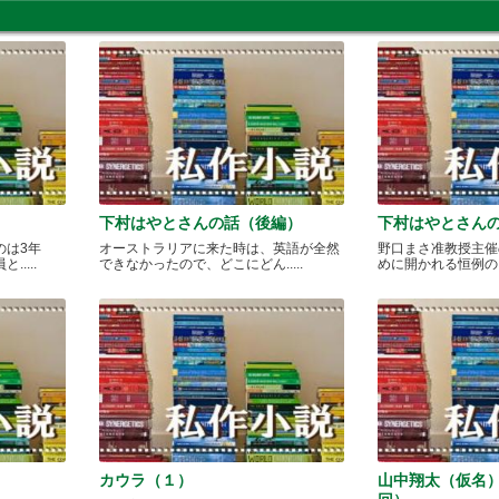
下村はやとさんの話（後編）
下村はやとさん
のは3年
オーストラリアに来た時は、英語が全然
野口まさ准教授主催
....
できなかったので、どこにどん.....
めに開かれる恒例のカレ
カウラ（１）
山中翔太（仮名