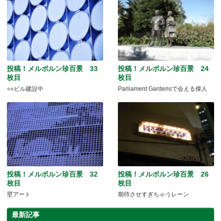
投稿！メルボルン珍百景 33
投稿！メルボルン珍百景 24
枚目
枚目
○○ビル建設中
Parliament Gardensで会える偉人
投稿！メルボルン珍百景 32
投稿！メルボルン珍百景 26
枚目
枚目
壁アート
期待させすぎちゃうレーン
最新記事