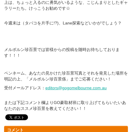
上は、ちょっと入るのに勇気がいるような、こじんまりとしたギャ
ラリーたち。けっこうお勧めです☆
今週末は（タバコを片手に!?)、Lane探索などいかがでしょう？
メルボルン珍百景では皆様からの投稿を随時お待ちしておりま
す！！！
ペンネーム、あなたの見かけた珍百景写真とそれを発見した場所を
明記の上、「メルボルン珍百景係」までご応募ください！
受付メールアドレス：
editors@gogomelbourne.com.au
または下記コメント欄よりGO豪取材班に取り上げてもらいたいあ
なたのおススメ珍百景を教えてください！！
コメント