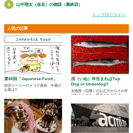
山中翔太（仮名）の物語（最終回）
トップ20リストへ
人気の記事
第48回「Japanese Food」
戌（いぬ）年生まれはTop
Dog or Underdog?
好評ドーリーの４コマ漫画、今週の
お題は?
太陰暦（旧暦）のお正月からその年
は始まります。早生まれの方は.....