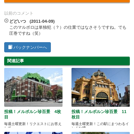
以前のコメント
どどいつ (2011-04-09)
このマルボロは単独犯（？）の仕業ではなさそうですね。でも
圧巻ですね（笑）
バックナンバーへ
関連記事
投稿！メルボルン珍百景 4枚
投稿！メルボルン珍百景 11
目
枚目
毎週土曜更新！リクエストにお答え
毎週土曜更新！この駅にまつわるイ
して...
ンドな噂…