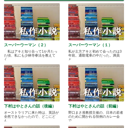
スーパーウーマン（２）
スーパーウーマン（１）
私はアキと知り合って1か月たっ
私が土方アキと初めて会ったのは3
た頃、私にも少林寺拳法を教えて
年前。通勤電車の中だった。満員
く.....
と.....
下村はやとさんの話（後編）
下村はやとさんの話（前編）
オーストラリアに来た時は、英語が
野口まさ准教授主催の、日本の若者
全然できなかったので、どこにど
のために開かれる恒例のカレー会
ん.....
で.....