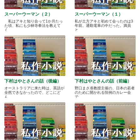
スーパーウーマン（２）
スーパーウーマン（１）
私はアキと知り合って1か月たっ
私が土方アキと初めて会ったのは3
た頃、私にも少林寺拳法を教えて
年前。通勤電車の中だった。満員
く.....
と.....
下村はやとさんの話（後編）
下村はやとさんの話（前編）
オーストラリアに来た時は、英語が
野口まさ准教授主催の、日本の若者
全然できなかったので、どこにど
のために開かれる恒例のカレー会
ん.....
で.....