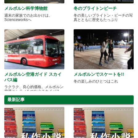
メルボルン科学博物館
冬のブライトンビーチ
週末の家族でのお出かけは、
冬の美しいブライトン・ビーチの写
Scienceworksへ
真とともに歴史もたっぷり
メルボルン空港ガイド スカイ
メルボルンでスケートを!!
バス編
冬の楽しみのひとつはこれ
ラクラク、良心的価格。メルボルン
空港とシティをつなぐスカイバス
最新記事