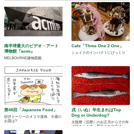
南半球最大のビデオ・アート
Cafe「Three One 2 One」
博物館『acmi』
シェイクのインパクトにびっくり
MELBOURNE建物図鑑
第48回「Japanese Food」
戌（いぬ）年生まれはTop
Dog or Underdog?
好評ドーリーの４コマ漫画、今週の
お題は?
太陰暦（旧暦）のお正月からその年
は始まります。早生まれの方は.....