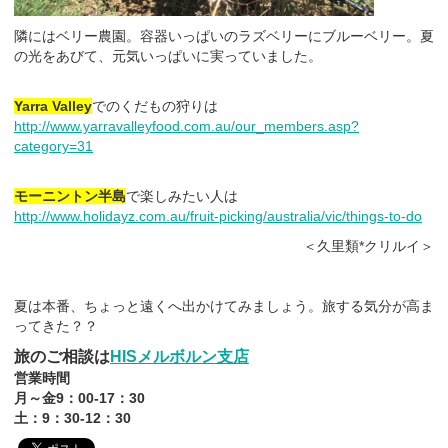
隣にはベリー農園。容器いっぱいのラズベリーにブルーベリー。夏
の光をあびて、元気いっぱいに実っていました。
Yarra Valley
でのくだもの狩り
は
http://www.yarravalleyfood.com.au/our_members.asp?
category=31
モーニントン半島
で楽しみたい人は
http://www.holidayz.com.au/fruit-picking/australia/vic/things-to-do
＜久里類*クリルイ＞
夏は本番、ちょっと遠くへ出かけてみましょう。旅する気分が高ま
ってきた？？
旅のご相談は
HISメルボルン支店
営業時間
月～金9：00-17：30
土：9：30-12：30