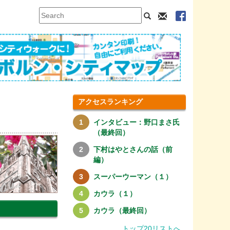
アクセスランキング
インタビュー：野口まさ氏
（最終回）
下村はやとさんの話（前
編）
スーパーウーマン（１）
カウラ（１）
カウラ（最終回）
トップ20リストへ