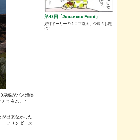
第48回「Japanese Food」
好評ドーリーの４コマ漫画、今週のお題
は?
0度線がバス海峡
ことで有名。１
とが出来なかった
ー・フリンダース