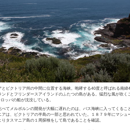
アとビクトリア州の中間に位置する海峡。咆哮する40度と呼ばれる南緯4
ランドとフリンダースアイランドのふたつの島がある。猛烈な風が吹く
ーロッパの船が沈没している。
比べてメルボルンの開発が大幅に遅れたのは、バス海峡に入ってくるこ
ニアは、ビクトリアの半島の一部と思われていた。１８７９年にマシュ
よりタスマニア島の１周探検をして島であることを確認。