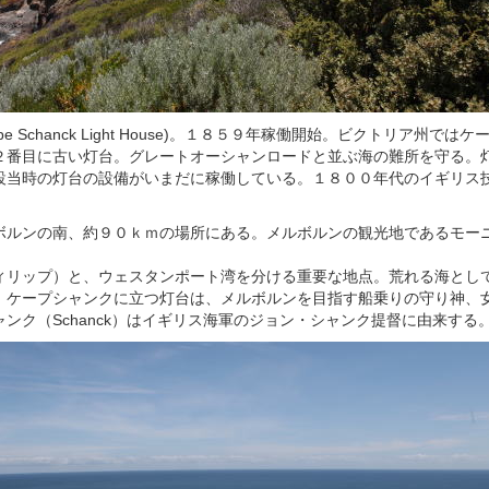
 Schanck Light House)。１８５９年稼働開始。ビクトリア州では
２番目に古い灯台。グレートオーシャンロードと並ぶ海の難所を守る。
設当時の灯台の設備がいまだに稼働している。１８００年代のイギリス
ボルンの南、約９０ｋｍの場所にある。メルボルンの観光地であるモー
ィリップ）と、ウェスタンポート湾を分ける重要な地点。荒れる海とし
、ケープシャンクに立つ灯台は、メルボルンを目指す船乗りの守り神、
ンク（Schanck）はイギリス海軍のジョン・シャンク提督に由来する