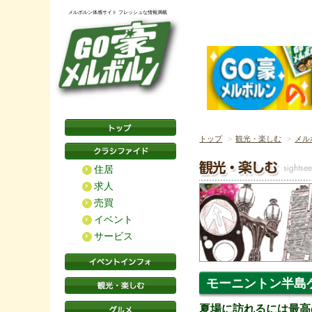
メルボルン体感サイト フレッシュな情報満載
トップ
観光・楽しむ
メル
住居
求人
売買
イベント
サービス
モーニントン半島
夏場に訪れるには最高