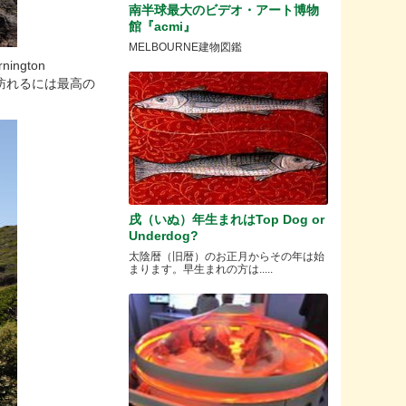
南半球最大のビデオ・アート博物
館『acmi』
MELBOURNE建物図鑑
gton
場に訪れるには最高の
戌（いぬ）年生まれはTop Dog or
Underdog?
太陰暦（旧暦）のお正月からその年は始
まります。早生まれの方は.....