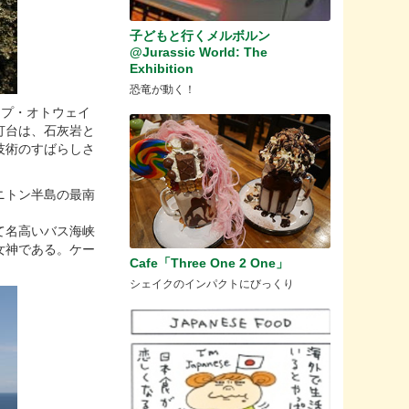
子どもと行くメルボルン
@Jurassic World: The
Exhibition
恐竜が動く！
ケープ・オトウェイ
灯台は、石灰岩と
技術のすばらしさ
ニトン半島の最南
て名高いバス海峡
女神である。ケー
Cafe「Three One 2 One」
。
シェイクのインパクトにびっくり