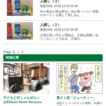
人探し（３）
更新日時: 2018-12-16 05:40
目が覚めた時は明るい光が薄っぺらい安物
のカーテンを通して差し込ん.....
人探し（２）
更新日時: 2018-12-02 06:40
正雄が思い浮かぶ理由は、正雄は両親に似
ていないことである。正雄の.....
Page:
1
| 1
関連記事
子どもと行くメルボルン
第２１回「ビューティー」
@Eltham North Reserve
好評ドーリーの４コマ漫画、今週の