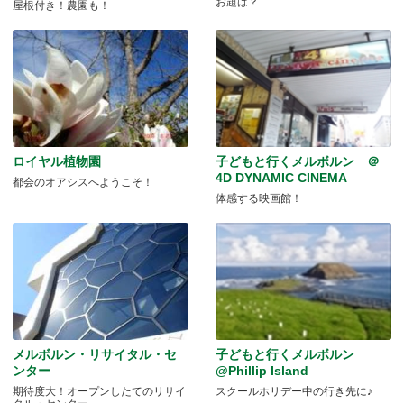
お題は？
屋根付き！農園も！
ロイヤル植物園
子どもと行くメルボルン ＠
4D DYNAMIC CINEMA
都会のオアシスへようこそ！
体感する映画館！
メルボルン・リサイタル・セ
子どもと行くメルボルン
ンター
@Phillip Island
期待度大！オープンしたてのリサイ
スクールホリデー中の行き先に♪
タル・センター。