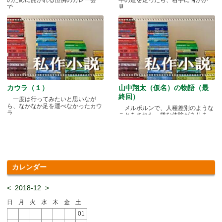
で.....
見.....
カウラ（１）
山中翔太（仮名）の物語（最
終回）
一度は行ってみたいと思いなが
ら、なかなか足を運べなかったカウ
メルボルンで、人種差別のような
ラ.....
ことをされた、嫌な体験がありま
す.....
カレンダー
<
2018-12
>
日
月
火
水
木
金
土
01