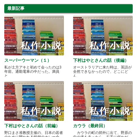
最新記事
スーパーウーマン（１）
下村はやとさんの話（後編）
私が土方アキと初めて会ったのは3
オーストラリアに来た時は、英語が
年前。通勤電車の中だった。満員
全然できなかったので、どこにど
と.....
ん.....
下村はやとさんの話（前編）
カウラ（最終回）
野口まさ准教授主催の、日本の若者
カウラの町の郊外に出て、野原の
のために開かれる恒例のカレー会
中の道を走ったら、右手に何かが