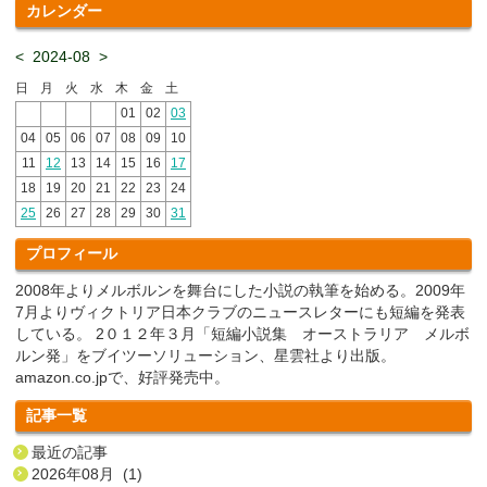
カレンダー
<
2024-08
>
日
月
火
水
木
金
土
01
02
03
04
05
06
07
08
09
10
11
12
13
14
15
16
17
18
19
20
21
22
23
24
25
26
27
28
29
30
31
プロフィール
2008年よりメルボルンを舞台にした小説の執筆を始める。2009年
7月よりヴィクトリア日本クラブのニュースレターにも短編を発表
している。 2０１２年３月「短編小説集 オーストラリア メルボ
ルン発」をブイツーソリューション、星雲社より出版。
amazon.co.jpで、好評発売中。
記事一覧
最近の記事
2026年08月 (1)