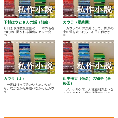
下村はやとさんの話（前編）
カウラ（最終回）
野口まさ准教授主催の、日本の若者
カウラの町の郊外に出て、野原の
のために開かれる恒例のカレー会
中の道を走ったら、右手に何かが
で.....
見.....
カウラ（１）
山中翔太（仮名）の物語（最
終回）
一度は行ってみたいと思いなが
ら、なかなか足を運べなかったカウ
メルボルンで、人種差別のような
ラ.....
ことをされた、嫌な体験がありま
す.....