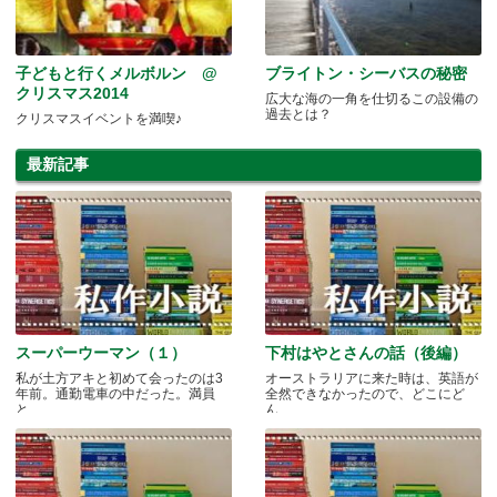
子どもと行くメルボルン @
ブライトン・シーバスの秘密
クリスマス2014
広大な海の一角を仕切るこの設備の
過去とは？
クリスマスイベントを満喫♪
最新記事
スーパーウーマン（１）
下村はやとさんの話（後編）
私が土方アキと初めて会ったのは3
オーストラリアに来た時は、英語が
年前。通勤電車の中だった。満員
全然できなかったので、どこにど
と.....
ん.....