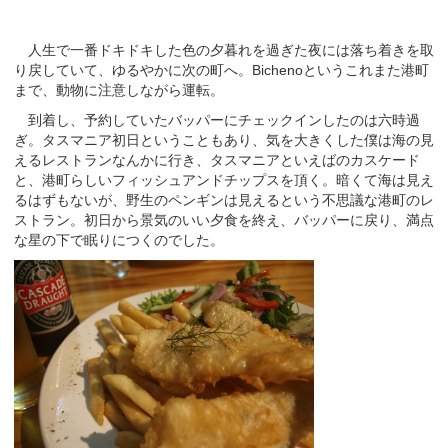
人生で一番ドキドキした色の夕暮れを過ぎた夜には落ち着きを取
り戻していて、ゆるやかに次の町へ。Bichenoというこれまた港町
まで、動物に注意しながら運転。
到着し、予約していたバッパーにチェックインしたのは六時過
ぎ。タスマニア初日ということもあり、気を大きくした僕は海の見
えるレストランなんかに行き、タスマニアといえばのカスケード
と、港町らしいフィッシュアンドチップスを頂く。暗くて海は見え
るはずもないが、野生のペンギンは見えるという不思議な港町のレ
ストラン。初日から景気のいい夕食を終え、バッパーに戻り、満点
な星の下で眠りにつくのでした。