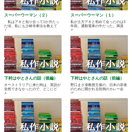
スーパーウーマン（２）
スーパーウーマン（１）
私はアキと知り合って1か月たっ
私が土方アキと初めて会ったのは3
た頃、私にも少林寺拳法を教えて
年前。通勤電車の中だった。満員
く.....
と.....
下村はやとさんの話（後編）
下村はやとさんの話（前編）
オーストラリアに来た時は、英語が
野口まさ准教授主催の、日本の若者
全然できなかったので、どこにど
のために開かれる恒例のカレー会
ん.....
で.....