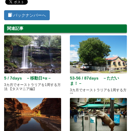
バックナンバーへ
関連記事
5 / 7days －移動日+α－
53-56 / 87days －ただい
ま！－
3カ月でオーストラリアを1周する方
法 【タスマニア編】
3カ月でオーストラリアを1周する方
法