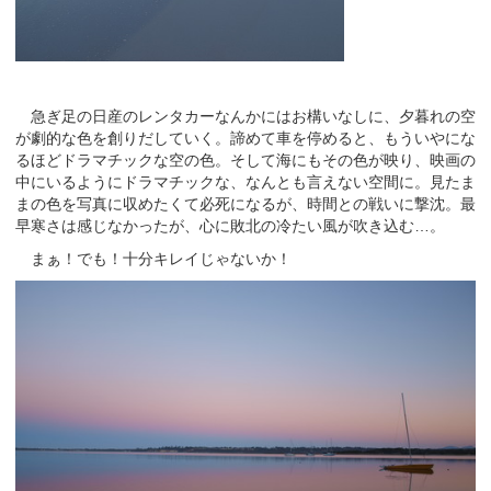
急ぎ足の日産のレンタカーなんかにはお構いなしに、夕暮れの空
が劇的な色を創りだしていく。諦めて車を停めると、もういやにな
るほどドラマチックな空の色。そして海にもその色が映り、映画の
中にいるようにドラマチックな、なんとも言えない空間に。見たま
まの色を写真に収めたくて必死になるが、時間との戦いに撃沈。最
早寒さは感じなかったが、心に敗北の冷たい風が吹き込む…。
まぁ！でも！十分キレイじゃないか！