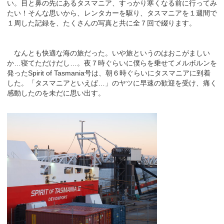
い。目と鼻の先にあるタスマニア、すっかり寒くなる前に行ってみ
たい！そんな思いから、レンタカーを駆り、タスマニアを１週間で
１周した記録を、たくさんの写真と共に全７回で綴ります。
なんとも快適な海の旅だった。いや旅というのはおこがましい
か…寝てただけだし…。夜７時ぐらいに僕らを乗せてメルボルンを
発ったSpirit of Tasmania号は、朝６時ぐらいにタスマニアに到着
した。「タスマニアといえば…」のヤツに早速の歓迎を受け、痛く
感動したのを未だに思い出す。