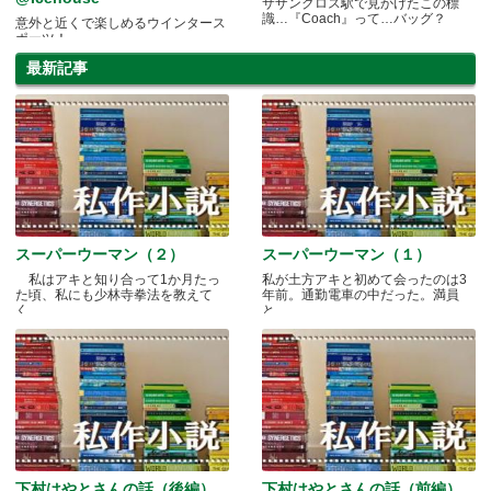
サザンクロス駅で見かけたこの標
識…『Coach』って…バッグ？
意外と近くで楽しめるウインタース
ポーツ！
最新記事
スーパーウーマン（２）
スーパーウーマン（１）
私はアキと知り合って1か月たっ
私が土方アキと初めて会ったのは3
た頃、私にも少林寺拳法を教えて
年前。通勤電車の中だった。満員
く.....
と.....
下村はやとさんの話（後編）
下村はやとさんの話（前編）