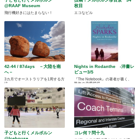
@RAAF Museum
枚目
飛行機好きにはたまらない！
エコなビル
42-44 / 87days －大陸を南
Nights in Rodanthe -洋書レ
へ－
ビュー3/5
3カ月でオーストラリアを1周する方
『The Notebook』の著者が書く、
法
熟年の恋愛模様
子どもと行くメルボルン
コレ何？問十九
@Icehouse