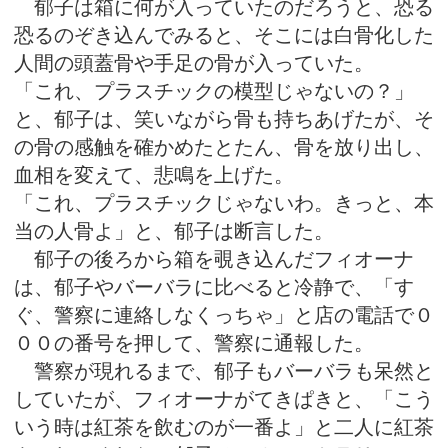
郁子は箱に何が入っていたのだろうと、恐る
恐るのぞき込んでみると、そこには白骨化した
人間の頭蓋骨や手足の骨が入っていた。
「これ、プラスチックの模型じゃないの？」
と、郁子は、笑いながら骨も持ちあげたが、そ
の骨の感触を確かめたとたん、骨を放り出し、
血相を変えて、悲鳴を上げた。
「これ、プラスチックじゃないわ。きっと、本
当の人骨よ」と、郁子は断言した。
郁子の後ろから箱を覗き込んだフィオーナ
は、郁子やバーバラに比べると冷静で、「す
ぐ、警察に連絡しなくっちゃ」と店の電話で０
００の番号を押して、警察に通報した。
警察が現れるまで、郁子もバーバラも呆然と
していたが、フィオーナがてきぱきと、「こう
いう時は紅茶を飲むのが一番よ」と二人に紅茶