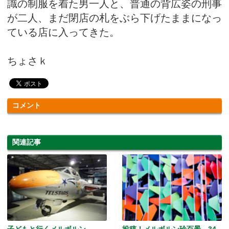
識の制服を着た男一人と、普通の背広姿の刑事
が二人、まだ閉店の札をぶら下げたままになっ
ている店に入ってきた。
ちょさｋ
コメント
関連記事
子どもと行くメルボルン
投稿！メルボルン珍百景 34