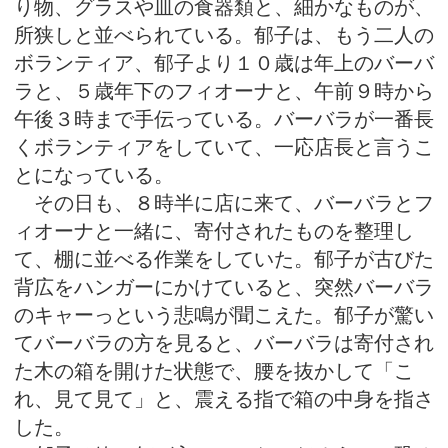
り物、グラスや皿の食器類と、細かなものが、
所狭しと並べられている。郁子は、もう二人の
ボランティア、郁子より１０歳は年上のバーバ
ラと、５歳年下のフィオーナと、午前９時から
午後３時まで手伝っている。バーバラが一番長
くボランティアをしていて、一応店長と言うこ
とになっている。
その日も、８時半に店に来て、バーバラとフ
ィオーナと一緒に、寄付されたものを整理し
て、棚に並べる作業をしていた。郁子が古びた
背広をハンガーにかけていると、突然バーバラ
のキャーっという悲鳴が聞こえた。郁子が驚い
てバーバラの方を見ると、バーバラは寄付され
た木の箱を開けた状態で、腰を抜かして「こ
れ、見て見て」と、震える指で箱の中身を指さ
した。