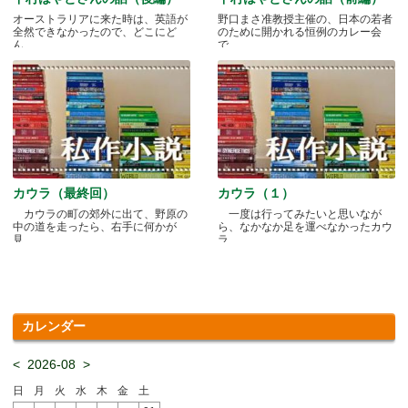
オーストラリアに来た時は、英語が
野口まさ准教授主催の、日本の若者
全然できなかったので、どこにど
のために開かれる恒例のカレー会
ん.....
で.....
カウラ（最終回）
カウラ（１）
カウラの町の郊外に出て、野原の
一度は行ってみたいと思いなが
中の道を走ったら、右手に何かが
ら、なかなか足を運べなかったカウ
見.....
ラ.....
カレンダー
<
2026-08
>
日
月
火
水
木
金
土