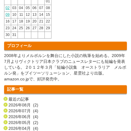
01
02
03
04
05
06
07
08
09
10
11
12
13
14
15
16
17
18
19
20
21
22
23
24
25
26
27
28
29
30
31
プロフィール
2008年よりメルボルンを舞台にした小説の執筆を始める。2009年
7月よりヴィクトリア日本クラブのニュースレターにも短編を発表
している。 2０１２年３月「短編小説集 オーストラリア メルボ
ルン発」をブイツーソリューション、星雲社より出版。
amazon.co.jpで、好評発売中。
記事一覧
最近の記事
2026年08月 (2)
2026年07月 (4)
2026年06月 (4)
2026年05月 (2)
2026年04月 (4)