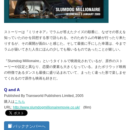
ストーリーは『ミリオネア』でラムが答えたクイズの順番に、なぜその答えを
知っていたのかを回想する形で語られる。そのためラムの年齢が行ったり来た
りするが、その展開が面白いと感じた。そして最後に手にした幸運は、今まで
ラムが築いてきた人生にほんの少しでも報いるものであったことが嬉しい。
『Slumdog Millionaire』というタイトルで映画化されているが、原作のスト
ーリーや設定と異なり、恋愛の要素も大きくなっている。またボリウッド映画
の特徴であるダンスも最後に盛り込まれていて、まったく違った形で楽しませ
てくれるので原作も映画も好きだ。
Q and A
Published By Transworld Publishers Limited, 2005
購入は
こちら
URL:
http://www.slumdogmillionairemovie.co.uk/
(film)
バックナンバーへ