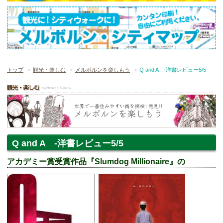
トップ
観光・楽しむ
メルボルンを楽しもう
Q and A -洋書レビュー5/5
Q and A -洋書レビュー5/5
アカデミー賞受賞作品『Slumdog Millionaire』の