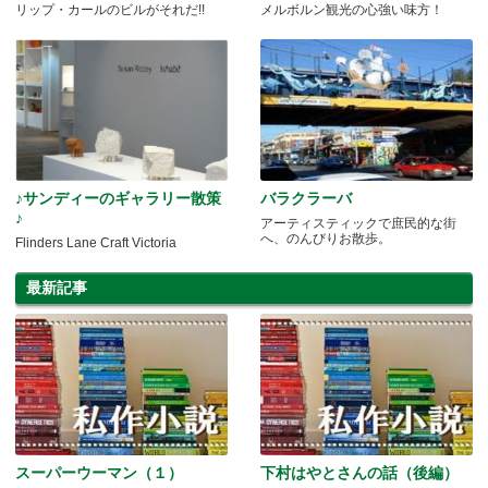
リップ・カールのビルがそれだ!!
メルボルン観光の心強い味方！
♪サンディーのギャラリー散策
バラクラーバ
♪
アーティスティックで庶民的な街
へ、のんびりお散歩。
Flinders Lane Craft Victoria
最新記事
スーパーウーマン（１）
下村はやとさんの話（後編）