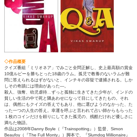
◇作品概要
クイズ番組「ミリオネア」でみごと全問正解し、史上最高額の賞金
10億ルピーを勝ちとった18歳のラム。孤児で教養のないラムが難
問に答えられるはずがないと、インチキの容疑で逮捕される。しか
しその奇蹟には理由があった―。
殺人、強奪、幼児虐待…ずっと孤独に生きてきた少年が、インドの
貧しい生活の中で死と隣あわせになって目にしてきたもの。それ
は、偶然にもクイズの答えでもあり、他に選びようのなかった、た
った一つの人生の答え。幸運を呼ぶと言われて占い師からもらった
１枚のコインだけを頼りにしてきた孤児の、残酷だけれど優しさに
満ちた物語。
作品は2008年Danny Boyle（『Trainspotting』）監督、Simon
Beaufoy（『The Full Monty』）脚本で、『Slumdog Millionaire』