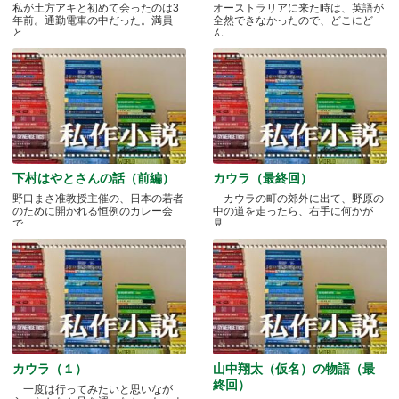
私が土方アキと初めて会ったのは3
オーストラリアに来た時は、英語が
年前。通勤電車の中だった。満員
全然できなかったので、どこにど
と.....
ん.....
下村はやとさんの話（前編）
カウラ（最終回）
野口まさ准教授主催の、日本の若者
カウラの町の郊外に出て、野原の
のために開かれる恒例のカレー会
中の道を走ったら、右手に何かが
で.....
見.....
カウラ（１）
山中翔太（仮名）の物語（最
終回）
一度は行ってみたいと思いなが