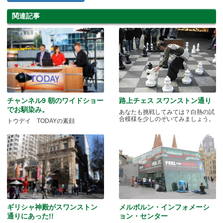
関連記事
チャンネル9 朝のワイドショー
路上チェス スワンストン通り
でお馴染み。
あなたも挑戦してみては？白熱の試
合模様を少しのぞいてみましょう。
トウデイ TODAYの素顔
ギリシャ神殿がスワンストン
メルボルン・インフォメーシ
通りにあった!!
ョン・センター