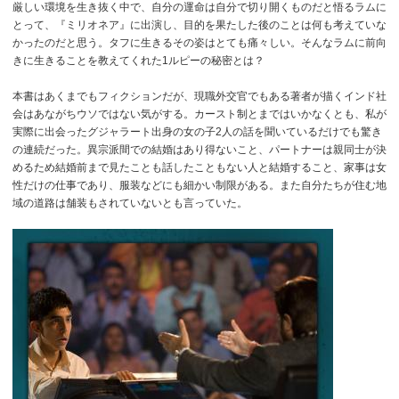
厳しい環境を生き抜く中で、自分の運命は自分で切り開くものだと悟るラムに
とって、『ミリオネア』に出演し、目的を果たした後のことは何も考えていな
かったのだと思う。タフに生きるその姿はとても痛々しい。そんなラムに前向
きに生きることを教えてくれた1ルピーの秘密とは？
本書はあくまでもフィクションだが、現職外交官でもある著者が描くインド社
会はあながちウソではない気がする。カースト制とまではいかなくとも、私が
実際に出会ったグジャラート出身の女の子2人の話を聞いているだけでも驚き
の連続だった。異宗派間での結婚はあり得ないこと、パートナーは親同士が決
めるため結婚前まで見たことも話したこともない人と結婚すること、家事は女
性だけの仕事であり、服装などにも細かい制限がある。また自分たちが住む地
域の道路は舗装もされていないとも言っていた。