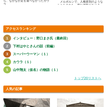
ら、なかなか足を運べなかったカウ
メルボルンで、人種差別のような
ラ.....
ことをされた、嫌な体験がありま
す.....
アクセスランキング
インタビュー：野口まさ氏（最終回）
下村はやとさんの話（前編）
スーパーウーマン（１）
カウラ（１）
山中翔太（仮名）の物語（１）
トップ20リストへ
人気の記事