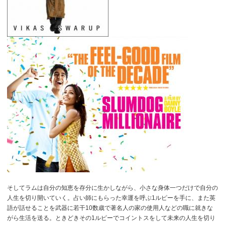
そしてラムは自分の知恵を存分に生かしながら、小さな身体一つだけで自分の
人生を切り開いていく。占い師にもらった幸運を呼ぶ1ルピーを手に、また英
語が話せることを武器に若干10数歳で著名人の家の使用人などの職に就きな
がら生活を送る。ときどきその1ルピーでコイントスをして未来の人生を切り