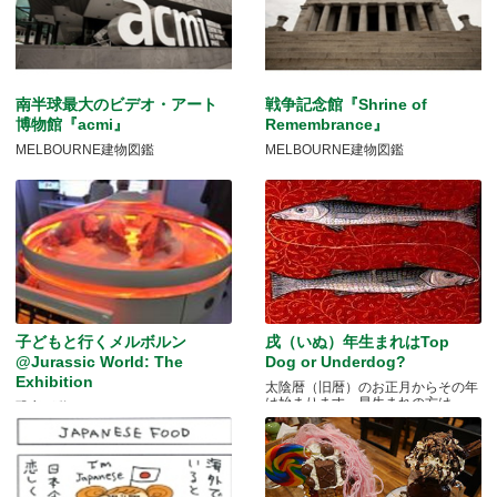
南半球最大のビデオ・アート
戦争記念館『Shrine of
博物館『acmi』
Remembrance』
MELBOURNE建物図鑑
MELBOURNE建物図鑑
子どもと行くメルボルン
戌（いぬ）年生まれはTop
@Jurassic World: The
Dog or Underdog?
Exhibition
太陰暦（旧暦）のお正月からその年
は始まります。早生まれの方は.....
恐竜が動く！