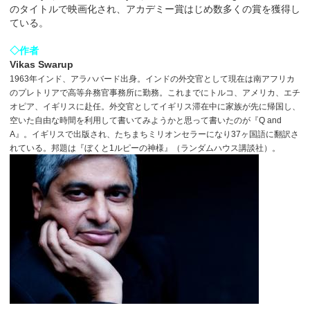
のタイトルで映画化され、アカデミー賞はじめ数多くの賞を獲得し
ている。
◇作者
Vikas Swarup
1963年インド、アラハバード出身。インドの外交官として現在は南アフリカ
のプレトリアで高等弁務官事務所に勤務。これまでにトルコ、アメリカ、エチ
オピア、イギリスに赴任。外交官としてイギリス滞在中に家族が先に帰国し、
空いた自由な時間を利用して書いてみようかと思って書いたのが『Q and
A』。イギリスで出版され、たちまちミリオンセラーになり37ヶ国語に翻訳さ
れている。邦題は『ぼくと1ルピーの神様』（ランダムハウス講談社）。