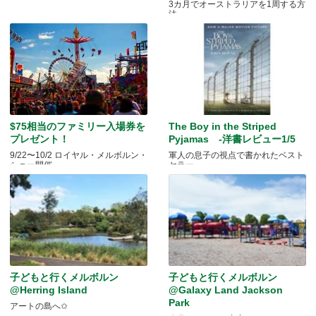
3カ月でオーストラリアを1周する方
法
$75相当のファミリー入場券を
The Boy in the Striped
プレゼント！
Pyjamas -洋書レビュー1/5
9/22〜10/2 ロイヤル・メルボルン・
軍人の息子の視点で書かれたベスト
ショー開催
セラー
子どもと行くメルボルン
子どもと行くメルボルン
@Herring Island
@Galaxy Land Jackson
Park
アートの島へ✩