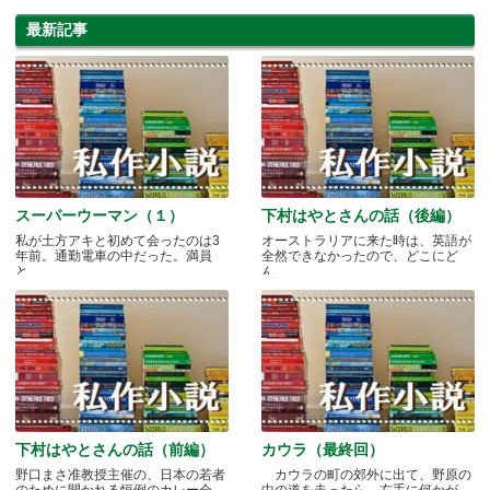
今月、イベント充実のSunburyへ
Let's go!
最新記事
スーパーウーマン（１）
下村はやとさんの話（後編）
私が土方アキと初めて会ったのは3
オーストラリアに来た時は、英語が
年前。通勤電車の中だった。満員
全然できなかったので、どこにど
と.....
ん.....
下村はやとさんの話（前編）
カウラ（最終回）
野口まさ准教授主催の、日本の若者
カウラの町の郊外に出て、野原の
のために開かれる恒例のカレー会
中の道を走ったら、右手に何かが