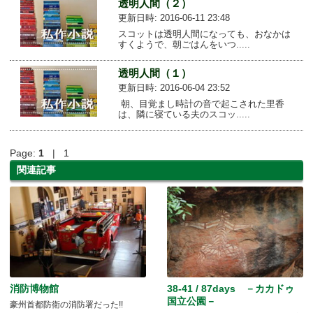
透明人間（２）
更新日時: 2016-06-11 23:48
スコットは透明人間になっても、おなかは
すくようで、朝ごはんをいつ.....
透明人間（１）
更新日時: 2016-06-04 23:52
朝、目覚まし時計の音で起こされた里香
は、隣に寝ている夫のスコッ.....
Page:
1
| 1
関連記事
消防博物館
38-41 / 87days －カカドゥ
国立公園－
豪州首都防衛の消防署だった!!