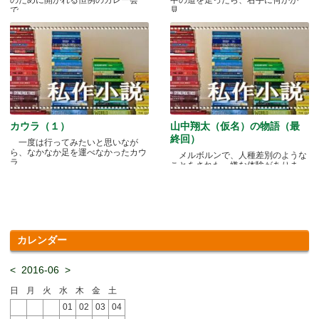
で.....
見.....
カウラ（１）
山中翔太（仮名）の物語（最
終回）
一度は行ってみたいと思いなが
ら、なかなか足を運べなかったカウ
メルボルンで、人種差別のような
ラ.....
ことをされた、嫌な体験がありま
す.....
カレンダー
<
2016-06
>
日
月
火
水
木
金
土
01
02
03
04